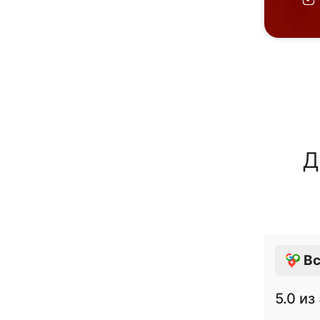
Д
Вс
5.0
из 