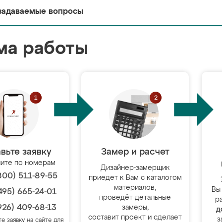
задаваемые вопросы
ма работы
вьте заявку
Замер и расчет
ите по номерам
Дизайнер-замерщик
800) 511-89-55
приедет к Вам с каталогом
материалов,
Вы
495) 665-24-01
проведёт детальные
р
926) 409-68-13
замеры,
д
составит проект и сделает
з
те заявку на сайте для