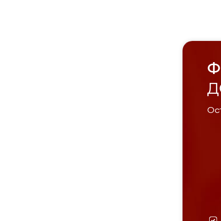
Ф
Д
Ост