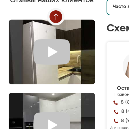
Отзывы наших клиентов
Часто 
Схе
Оста
Позвон
8 (
8 (
8 (
Или оставь