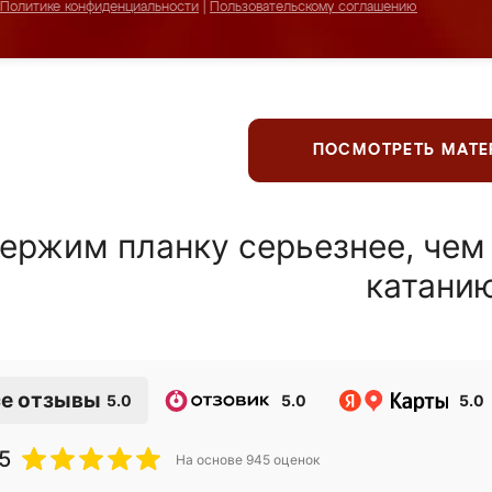
Политике конфиденциальности
|
Пользовательскому соглашению
ПОСМОТРЕТЬ МАТ
ержим планку серьезнее, чем
катани
е отзывы
5.0
5.0
5.0
5
На основе
945
оценок