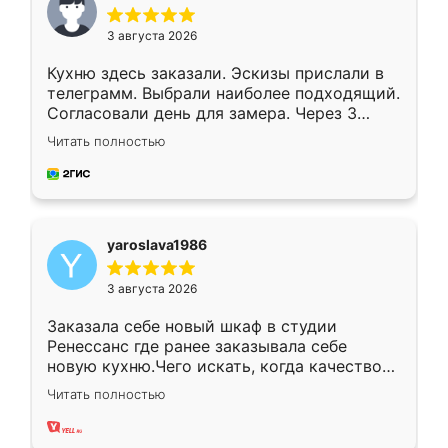
3 августа 2026
Кухню здесь заказали. Эскизы прислали в
телеграмм. Выбрали наиболее подходящий.
Согласовали день для замера. Через 3
недели кухня была уже готова. Остались
Читать полностью
довольны работой. Спасибо Ренессанс
мебель за качественную работу!
yaroslava1986
3 августа 2026
Заказала себе новый шкаф в студии
Ренессанс где ранее заказывала себе
новую кухню.Чего искать, когда качеством
вполне довольна. Служит кухня уже почти
Читать полностью
два года, нареканий нет.