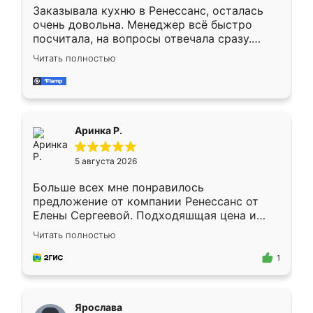
Заказывала кухню в Ренессанс, осталась
очень довольна. Менеджер всё быстро
посчитала, на вопросы отвечала сразу.
Замерщик приехал в субботу, подошёл к
Читать полностью
делу со всей ответственностью. Собрали
за день, ребята работали аккуратно, даже
пыли почти не было. Качество отличное,
ящики ходят плавно, ничего не скрипит.
Всё подошло как влитое.
Аринка Р.
5 августа 2026
Больше всех мне понравилось
предложение от компании Ренессанс от
Елены Сергеевой. Подходяшщая цена и
короткие сроки изготовления. Приехавший
Читать полностью
для замера сотрудник Владислав
предложил по моему эскизу самый
1
подходящий вариант шкафа. Немного его
видоизменил, получилось даже лучше, чем
я хотела.
Ярослава