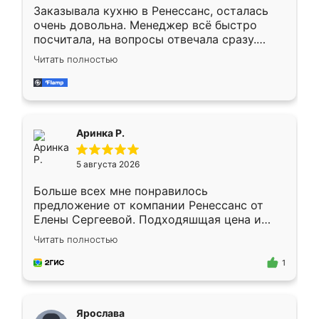
Заказывала кухню в Ренессанс, осталась
очень довольна. Менеджер всё быстро
посчитала, на вопросы отвечала сразу.
Замерщик приехал в субботу, подошёл к
Читать полностью
делу со всей ответственностью. Собрали
за день, ребята работали аккуратно, даже
пыли почти не было. Качество отличное,
ящики ходят плавно, ничего не скрипит.
Всё подошло как влитое.
Аринка Р.
5 августа 2026
Больше всех мне понравилось
предложение от компании Ренессанс от
Елены Сергеевой. Подходяшщая цена и
короткие сроки изготовления. Приехавший
Читать полностью
для замера сотрудник Владислав
предложил по моему эскизу самый
1
подходящий вариант шкафа. Немного его
видоизменил, получилось даже лучше, чем
я хотела.
Ярослава