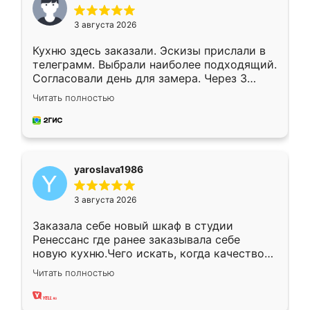
3 августа 2026
Кухню здесь заказали. Эскизы прислали в
телеграмм. Выбрали наиболее подходящий.
Согласовали день для замера. Через 3
недели кухня была уже готова. Остались
Читать полностью
довольны работой. Спасибо Ренессанс
мебель за качественную работу!
yaroslava1986
3 августа 2026
Заказала себе новый шкаф в студии
Ренессанс где ранее заказывала себе
новую кухню.Чего искать, когда качеством
вполне довольна. Служит кухня уже почти
Читать полностью
два года, нареканий нет.