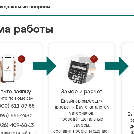
задаваемые вопросы
ма работы
вьте заявку
Замер и расчет
ите по номерам
Дизайнер-замерщик
800) 511-89-55
приедет к Вам с каталогом
материалов,
Вы
495) 665-24-01
проведёт детальные
р
926) 409-68-13
замеры,
д
составит проект и сделает
з
те заявку на сайте для