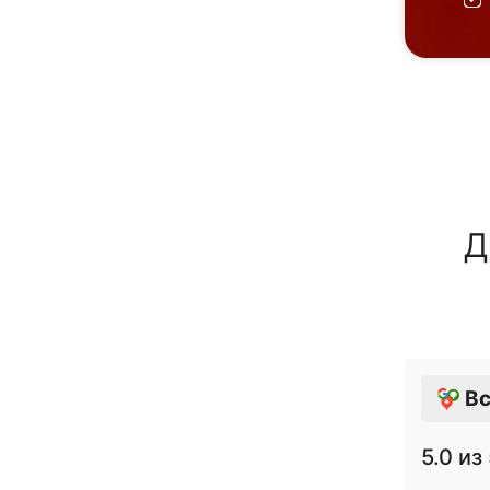
Д
Вс
5.0
из 