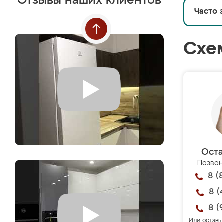
Отзывы наших клиентов
Часто 
Схе
Оста
Позвон
8 (
8 (
8 (
Или оставь