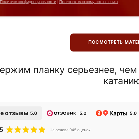
Политике конфиденциальности
|
Пользовательскому соглашению
ПОСМОТРЕТЬ МАТ
ержим планку серьезнее, чем
катани
е отзывы
5.0
5.0
5.0
5
На основе
945
оценок