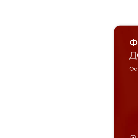
Ф
Д
Ост