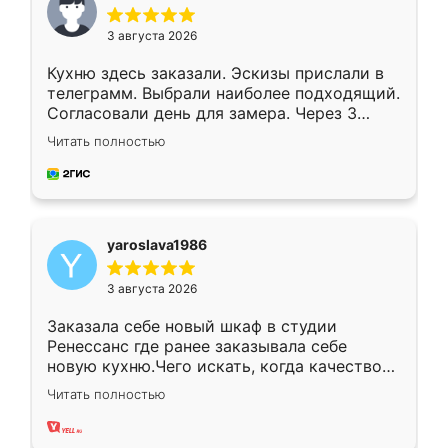
3 августа 2026
Кухню здесь заказали. Эскизы прислали в
телеграмм. Выбрали наиболее подходящий.
Согласовали день для замера. Через 3
недели кухня была уже готова. Остались
Читать полностью
довольны работой. Спасибо Ренессанс
мебель за качественную работу!
yaroslava1986
3 августа 2026
Заказала себе новый шкаф в студии
Ренессанс где ранее заказывала себе
новую кухню.Чего искать, когда качеством
вполне довольна. Служит кухня уже почти
Читать полностью
два года, нареканий нет.