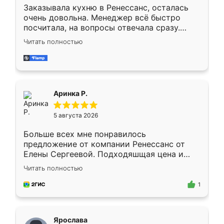
Заказывала кухню в Ренессанс, осталась
очень довольна. Менеджер всё быстро
посчитала, на вопросы отвечала сразу.
Замерщик приехал в субботу, подошёл к
Читать полностью
делу со всей ответственностью. Собрали
за день, ребята работали аккуратно, даже
пыли почти не было. Качество отличное,
ящики ходят плавно, ничего не скрипит.
Всё подошло как влитое.
Аринка Р.
5 августа 2026
Больше всех мне понравилось
предложение от компании Ренессанс от
Елены Сергеевой. Подходяшщая цена и
короткие сроки изготовления. Приехавший
Читать полностью
для замера сотрудник Владислав
предложил по моему эскизу самый
1
подходящий вариант шкафа. Немного его
видоизменил, получилось даже лучше, чем
я хотела.
Ярослава