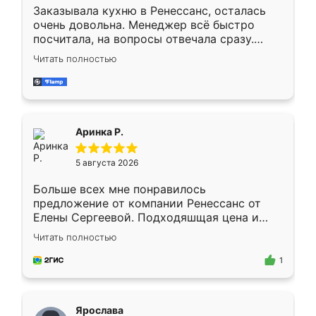
Заказывала кухню в Ренессанс, осталась
очень довольна. Менеджер всё быстро
посчитала, на вопросы отвечала сразу.
Замерщик приехал в субботу, подошёл к
Читать полностью
делу со всей ответственностью. Собрали
за день, ребята работали аккуратно, даже
пыли почти не было. Качество отличное,
ящики ходят плавно, ничего не скрипит.
Всё подошло как влитое.
Аринка Р.
5 августа 2026
Больше всех мне понравилось
предложение от компании Ренессанс от
Елены Сергеевой. Подходяшщая цена и
короткие сроки изготовления. Приехавший
Читать полностью
для замера сотрудник Владислав
предложил по моему эскизу самый
1
подходящий вариант шкафа. Немного его
видоизменил, получилось даже лучше, чем
я хотела.
Ярослава