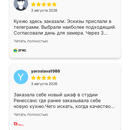
3 августа 2026
Кухню здесь заказали. Эскизы прислали в
телеграмм. Выбрали наиболее подходящий.
Согласовали день для замера. Через 3
недели кухня была уже готова. Остались
Читать полностью
довольны работой. Спасибо Ренессанс
мебель за качественную работу!
yaroslava1986
3 августа 2026
Заказала себе новый шкаф в студии
Ренессанс где ранее заказывала себе
новую кухню.Чего искать, когда качеством
вполне довольна. Служит кухня уже почти
Читать полностью
два года, нареканий нет.