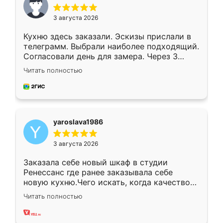
3 августа 2026
Кухню здесь заказали. Эскизы прислали в
телеграмм. Выбрали наиболее подходящий.
Согласовали день для замера. Через 3
недели кухня была уже готова. Остались
Читать полностью
довольны работой. Спасибо Ренессанс
мебель за качественную работу!
yaroslava1986
3 августа 2026
Заказала себе новый шкаф в студии
Ренессанс где ранее заказывала себе
новую кухню.Чего искать, когда качеством
вполне довольна. Служит кухня уже почти
Читать полностью
два года, нареканий нет.