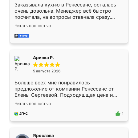
Заказывала кухню в Ренессанс, осталась
очень довольна. Менеджер всё быстро
посчитала, на вопросы отвечала сразу.
Замерщик приехал в субботу, подошёл к
Читать полностью
делу со всей ответственностью. Собрали
за день, ребята работали аккуратно, даже
пыли почти не было. Качество отличное,
ящики ходят плавно, ничего не скрипит.
Всё подошло как влитое.
Аринка Р.
5 августа 2026
Больше всех мне понравилось
предложение от компании Ренессанс от
Елены Сергеевой. Подходяшщая цена и
короткие сроки изготовления. Приехавший
Читать полностью
для замера сотрудник Владислав
предложил по моему эскизу самый
1
подходящий вариант шкафа. Немного его
видоизменил, получилось даже лучше, чем
я хотела.
Ярослава