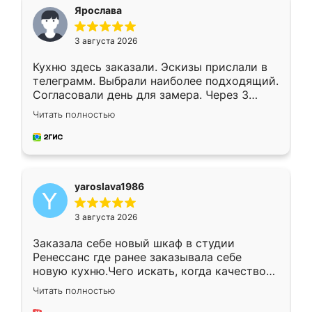
я хотела.
Ярослава
3 августа 2026
Кухню здесь заказали. Эскизы прислали в
телеграмм. Выбрали наиболее подходящий.
Согласовали день для замера. Через 3
недели кухня была уже готова. Остались
Читать полностью
довольны работой. Спасибо Ренессанс
мебель за качественную работу!
yaroslava1986
3 августа 2026
Заказала себе новый шкаф в студии
Ренессанс где ранее заказывала себе
новую кухню.Чего искать, когда качеством
вполне довольна. Служит кухня уже почти
Читать полностью
два года, нареканий нет.