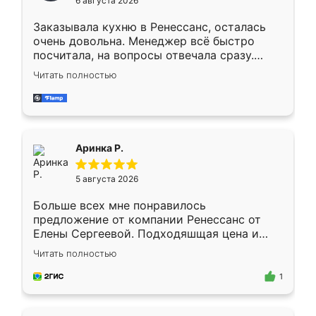
6 августа 2026
мебели буду заказывать только здесь.
Заказывала кухню в Ренессанс, осталась
очень довольна. Менеджер всё быстро
посчитала, на вопросы отвечала сразу.
Замерщик приехал в субботу, подошёл к
Читать полностью
делу со всей ответственностью. Собрали
за день, ребята работали аккуратно, даже
пыли почти не было. Качество отличное,
ящики ходят плавно, ничего не скрипит.
Всё подошло как влитое.
Аринка Р.
5 августа 2026
Больше всех мне понравилось
предложение от компании Ренессанс от
Елены Сергеевой. Подходяшщая цена и
короткие сроки изготовления. Приехавший
Читать полностью
для замера сотрудник Владислав
предложил по моему эскизу самый
1
подходящий вариант шкафа. Немного его
видоизменил, получилось даже лучше, чем