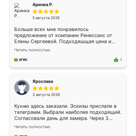
Всё подошло как влитое.
Аринка Р.
5 августа 2026
Больше всех мне понравилось
предложение от компании Ренессанс от
Елены Сергеевой. Подходяшщая цена и
короткие сроки изготовления. Приехавший
Читать полностью
для замера сотрудник Владислав
предложил по моему эскизу самый
1
подходящий вариант шкафа. Немного его
видоизменил, получилось даже лучше, чем
я хотела.
Ярослава
3 августа 2026
Кухню здесь заказали. Эскизы прислали в
телеграмм. Выбрали наиболее подходящий.
Согласовали день для замера. Через 3
недели кухня была уже готова. Остались
Читать полностью
довольны работой. Спасибо Ренессанс