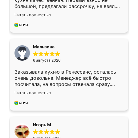
кухня качественная. Первый взнос не
большой, предлагали рассрочку, не взял.
Ждал меньше месяца, сборщик с прямыми
Читать полностью
руками. По цене вышло адекватно.
Рекомендую!
Мальвина
6 августа 2026
Заказывала кухню в Ренессанс, осталась
очень довольна. Менеджер всё быстро
посчитала, на вопросы отвечала сразу.
Замерщик приехал в субботу, подошёл к
Читать полностью
делу со всей ответственностью. Собрали
за день, ребята работали аккуратно, даже
пыли почти не было. Качество отличное,
ящики ходят плавно, ничего не скрипит.
Всё подошло как влитое.
Игорь М.