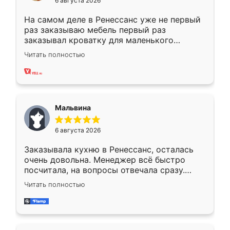
6 августа 2026
На самом деле в Ренессанс уже не первый
раз заказываю мебель первый раз
заказывал кроватку для маленького
ребёнка при его рождении ,во второй раз
Читать полностью
заказал шкаф-купе. По качеству очень
хорошее сборка достаточно быстрая,
также адекватные цены. До этого
сравнивал с разными конкурентами в этом
сегменте ,выбор у конкурентов куда
Мальвина
меньше, здесь же он более разнообразный.
Мне нравится ,если что-то потребуется из
6 августа 2026
мебели буду заказывать только здесь.
Заказывала кухню в Ренессанс, осталась
очень довольна. Менеджер всё быстро
посчитала, на вопросы отвечала сразу.
Замерщик приехал в субботу, подошёл к
Читать полностью
делу со всей ответственностью. Собрали
за день, ребята работали аккуратно, даже
пыли почти не было. Качество отличное,
ящики ходят плавно, ничего не скрипит.