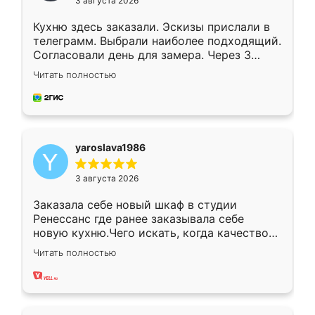
3 августа 2026
Кухню здесь заказали. Эскизы прислали в
телеграмм. Выбрали наиболее подходящий.
Согласовали день для замера. Через 3
недели кухня была уже готова. Остались
Читать полностью
довольны работой. Спасибо Ренессанс
мебель за качественную работу!
yaroslava1986
3 августа 2026
Заказала себе новый шкаф в студии
Ренессанс где ранее заказывала себе
новую кухню.Чего искать, когда качеством
вполне довольна. Служит кухня уже почти
Читать полностью
два года, нареканий нет.