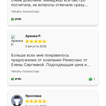
очень довольна. Менеджер всё быстро
посчитала, на вопросы отвечала сразу.
Замерщик приехал в субботу, подошёл к
Читать полностью
делу со всей ответственностью. Собрали
за день, ребята работали аккуратно, даже
пыли почти не было. Качество отличное,
ящики ходят плавно, ничего не скрипит.
Всё подошло как влитое.
Аринка Р.
5 августа 2026
Больше всех мне понравилось
предложение от компании Ренессанс от
Елены Сергеевой. Подходяшщая цена и
короткие сроки изготовления. Приехавший
Читать полностью
для замера сотрудник Владислав
предложил по моему эскизу самый
1
подходящий вариант шкафа. Немного его
видоизменил, получилось даже лучше, чем
я хотела.
Ярослава