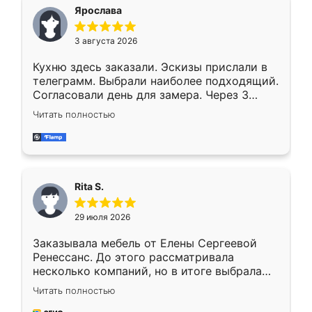
Ярослава
3 августа 2026
Кухню здесь заказали. Эскизы прислали в
телеграмм. Выбрали наиболее подходящий.
Согласовали день для замера. Через 3
недели кухня была уже готова. Остались
Читать полностью
довольны работой. Спасибо Ренессанс
мебель за качественную работу!
Rita S.
29 июля 2026
Заказывала мебель от Елены Сергеевой
Ренессанс. До этого рассматривала
несколько компаний, но в итоге выбрала
эту. Сначала обговорили условия, потом
Читать полностью
приехал замерщик, всё спокойно объяснил