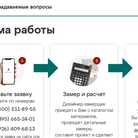
задаваемые вопросы
ма работы
вьте заявку
Замер и расчет
ите по номерам
Дизайнер-замерщик
800) 511-89-55
приедет к Вам с каталогом
материалов,
Вы
495) 665-24-01
проведёт детальные
р
926) 409-68-13
замеры,
д
составит проект и сделает
з
те заявку на сайте для