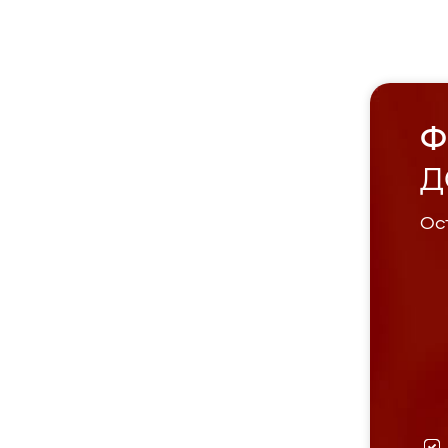
Ф
Д
Ост