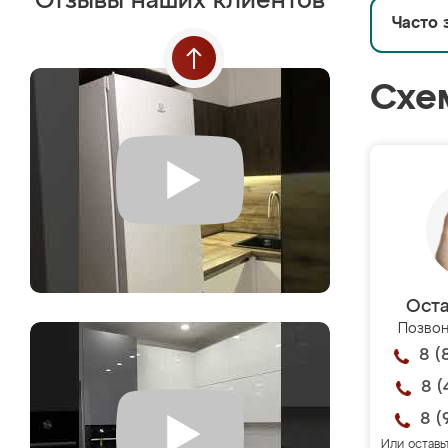
Отзывы наших клиентов
Часто 
Схе
Оста
Позвон
8 (
8 (
8 (
Или оставь