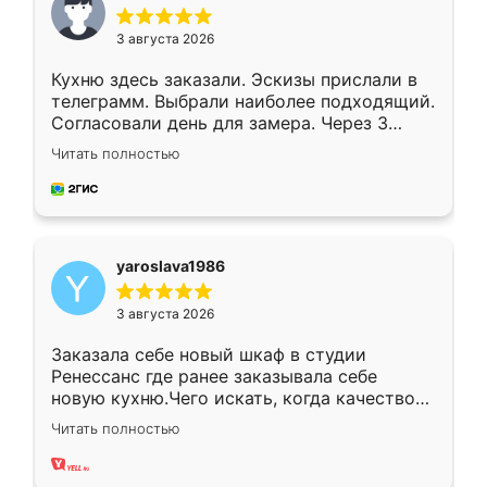
3 августа 2026
Кухню здесь заказали. Эскизы прислали в
телеграмм. Выбрали наиболее подходящий.
Согласовали день для замера. Через 3
недели кухня была уже готова. Остались
Читать полностью
довольны работой. Спасибо Ренессанс
мебель за качественную работу!
yaroslava1986
3 августа 2026
Заказала себе новый шкаф в студии
Ренессанс где ранее заказывала себе
новую кухню.Чего искать, когда качеством
вполне довольна. Служит кухня уже почти
Читать полностью
два года, нареканий нет.