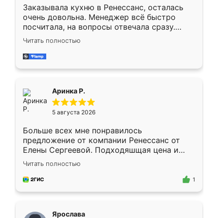
Заказывала кухню в Ренессанс, осталась
очень довольна. Менеджер всё быстро
посчитала, на вопросы отвечала сразу.
Замерщик приехал в субботу, подошёл к
Читать полностью
делу со всей ответственностью. Собрали
за день, ребята работали аккуратно, даже
пыли почти не было. Качество отличное,
ящики ходят плавно, ничего не скрипит.
Всё подошло как влитое.
Аринка Р.
5 августа 2026
Больше всех мне понравилось
предложение от компании Ренессанс от
Елены Сергеевой. Подходяшщая цена и
короткие сроки изготовления. Приехавший
Читать полностью
для замера сотрудник Владислав
предложил по моему эскизу самый
1
подходящий вариант шкафа. Немного его
видоизменил, получилось даже лучше, чем
я хотела.
Ярослава