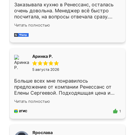
Заказывала кухню в Ренессанс, осталась
очень довольна. Менеджер всё быстро
посчитала, на вопросы отвечала сразу.
Замерщик приехал в субботу, подошёл к
Читать полностью
делу со всей ответственностью. Собрали
за день, ребята работали аккуратно, даже
пыли почти не было. Качество отличное,
ящики ходят плавно, ничего не скрипит.
Всё подошло как влитое.
Аринка Р.
5 августа 2026
Больше всех мне понравилось
предложение от компании Ренессанс от
Елены Сергеевой. Подходяшщая цена и
короткие сроки изготовления. Приехавший
Читать полностью
для замера сотрудник Владислав
предложил по моему эскизу самый
1
подходящий вариант шкафа. Немного его
видоизменил, получилось даже лучше, чем
я хотела.
Ярослава