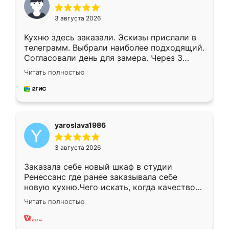
3 августа 2026
Кухню здесь заказали. Эскизы прислали в
телеграмм. Выбрали наиболее подходящий.
Согласовали день для замера. Через 3
недели кухня была уже готова. Остались
Читать полностью
довольны работой. Спасибо Ренессанс
мебель за качественную работу!
yaroslava1986
3 августа 2026
Заказала себе новый шкаф в студии
Ренессанс где ранее заказывала себе
новую кухню.Чего искать, когда качеством
вполне довольна. Служит кухня уже почти
Читать полностью
два года, нареканий нет.