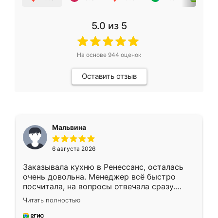
5.0
из 5
На основе
944
оценок
Оставить отзыв
Мальвина
6 августа 2026
Заказывала кухню в Ренессанс, осталась
очень довольна. Менеджер всё быстро
посчитала, на вопросы отвечала сразу.
Замерщик приехал в субботу, подошёл к
Читать полностью
делу со всей ответственностью. Собрали
за день, ребята работали аккуратно, даже