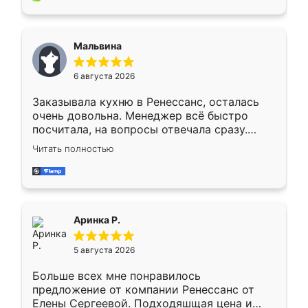
пыли почти не было. Качество отличное,
ящики ходят плавно, ничего не скрипит.
Всё подошло как влитое.
Мальвина
6 августа 2026
Заказывала кухню в Ренессанс, осталась
очень довольна. Менеджер всё быстро
посчитала, на вопросы отвечала сразу.
Замерщик приехал в субботу, подошёл к
Читать полностью
делу со всей ответственностью. Собрали
за день, ребята работали аккуратно, даже
пыли почти не было. Качество отличное,
ящики ходят плавно, ничего не скрипит.
Всё подошло как влитое.
Аринка Р.
5 августа 2026
Больше всех мне понравилось
предложение от компании Ренессанс от
Елены Сергеевой. Подходяшщая цена и