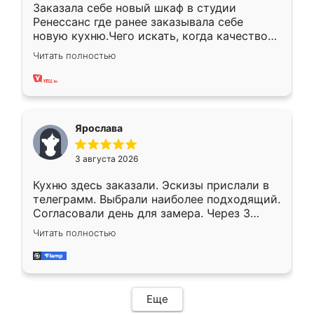
Заказала себе новый шкаф в студии
Ренессанс где ранее заказывала себе
новую кухню.Чего искать, когда качеством
вполне довольна. Служит кухня уже почти
Читать полностью
два года, нареканий нет.
Ярослава
3 августа 2026
Кухню здесь заказали. Эскизы прислали в
телеграмм. Выбрали наиболее подходящий.
Согласовали день для замера. Через 3
недели кухня была уже готова. Остались
Читать полностью
довольны работой. Спасибо Ренессанс
мебель за качественную работу!
Еще