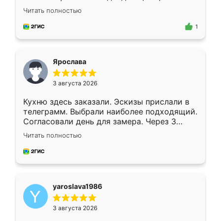
короткие сроки изготовления. Приехавший
Читать полностью
для замера сотрудник Владислав
предложил по моему эскизу самый
1
подходящий вариант шкафа. Немного его
видоизменил, получилось даже лучше, чем
я хотела.
Ярослава
3 августа 2026
Кухню здесь заказали. Эскизы прислали в
телеграмм. Выбрали наиболее подходящий.
Согласовали день для замера. Через 3
недели кухня была уже готова. Остались
Читать полностью
довольны работой. Спасибо Ренессанс
мебель за качественную работу!
yaroslava1986
3 августа 2026