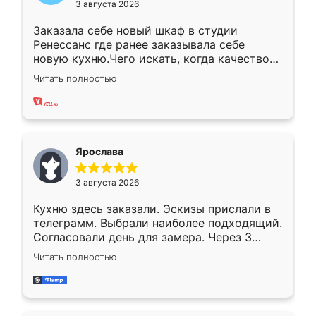
3 августа 2026
Заказала себе новый шкаф в студии
Ренессанс где ранее заказывала себе
новую кухню.Чего искать, когда качеством
вполне довольна. Служит кухня уже почти
Читать полностью
два года, нареканий нет.
Ярослава
3 августа 2026
Кухню здесь заказали. Эскизы прислали в
телеграмм. Выбрали наиболее подходящий.
Согласовали день для замера. Через 3
недели кухня была уже готова. Остались
Читать полностью
довольны работой. Спасибо Ренессанс
мебель за качественную работу!