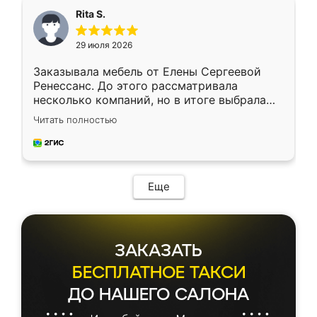
Rita S.
29 июля 2026
Заказывала мебель от Елены Сергеевой
Ренессанс. До этого рассматривала
несколько компаний, но в итоге выбрала
эту. Сначала обговорили условия, потом
Читать полностью
приехал замерщик, всё спокойно объяснил
и снял размеры. Изготовили в срок, с
доставкой тоже никаких проблем не
возникло. Сборку выполнили аккуратно,
мебель сразу встала на свое место без
Еще
каких-либо доработок. Качеством осталась
довольна, все выглядит так, как и ожидала.
ЗАКАЗАТЬ
БЕСПЛАТНОЕ ТАКСИ
ДО НАШЕГО САЛОНА