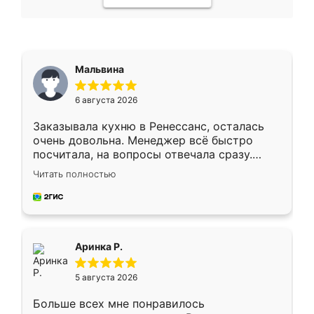
Мальвина
6 августа 2026
Заказывала кухню в Ренессанс, осталась
очень довольна. Менеджер всё быстро
посчитала, на вопросы отвечала сразу.
Замерщик приехал в субботу, подошёл к
Читать полностью
делу со всей ответственностью. Собрали
за день, ребята работали аккуратно, даже
пыли почти не было. Качество отличное,
ящики ходят плавно, ничего не скрипит.
Всё подошло как влитое.
Аринка Р.
5 августа 2026
Больше всех мне понравилось