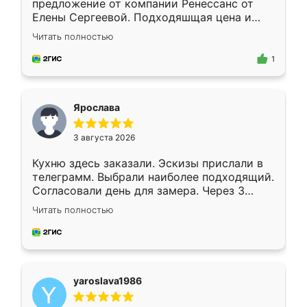
предложение от компании Ренессанс от
Елены Сергеевой. Подходяшщая цена и
короткие сроки изготовления. Приехавший
Читать полностью
для замера сотрудник Владислав
предложил по моему эскизу самый
1
подходящий вариант шкафа. Немного его
видоизменил, получилось даже лучше, чем
я хотела.
Ярослава
3 августа 2026
Кухню здесь заказали. Эскизы прислали в
телеграмм. Выбрали наиболее подходящий.
Согласовали день для замера. Через 3
недели кухня была уже готова. Остались
Читать полностью
довольны работой. Спасибо Ренессанс
мебель за качественную работу!
yaroslava1986