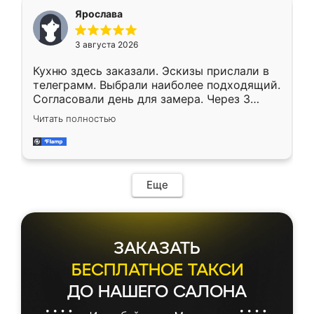
Ярослава
3 августа 2026
Кухню здесь заказали. Эскизы прислали в
телеграмм. Выбрали наиболее подходящий.
Согласовали день для замера. Через 3
недели кухня была уже готова. Остались
Читать полностью
довольны работой. Спасибо Ренессанс
мебель за качественную работу!
Еще
ЗАКАЗАТЬ
БЕСПЛАТНОЕ ТАКСИ
ДО НАШЕГО САЛОНА