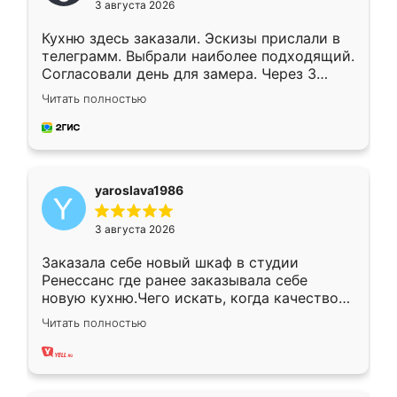
3 августа 2026
Кухню здесь заказали. Эскизы прислали в
телеграмм. Выбрали наиболее подходящий.
Согласовали день для замера. Через 3
недели кухня была уже готова. Остались
Читать полностью
довольны работой. Спасибо Ренессанс
мебель за качественную работу!
yaroslava1986
3 августа 2026
Заказала себе новый шкаф в студии
Ренессанс где ранее заказывала себе
новую кухню.Чего искать, когда качеством
вполне довольна. Служит кухня уже почти
Читать полностью
два года, нареканий нет.