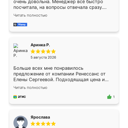
очень довольна. Менеджер всё быстро
посчитала, на вопросы отвечала сразу.
Замерщик приехал в субботу, подошёл к
Читать полностью
делу со всей ответственностью. Собрали
за день, ребята работали аккуратно, даже
пыли почти не было. Качество отличное,
ящики ходят плавно, ничего не скрипит.
Всё подошло как влитое.
Аринка Р.
5 августа 2026
Больше всех мне понравилось
предложение от компании Ренессанс от
Елены Сергеевой. Подходяшщая цена и
короткие сроки изготовления. Приехавший
Читать полностью
для замера сотрудник Владислав
предложил по моему эскизу самый
1
подходящий вариант шкафа. Немного его
видоизменил, получилось даже лучше, чем
я хотела.
Ярослава