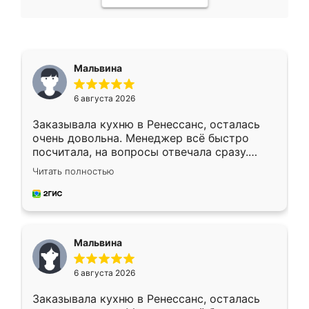
Мальвина
6 августа 2026
Заказывала кухню в Ренессанс, осталась
очень довольна. Менеджер всё быстро
посчитала, на вопросы отвечала сразу.
Замерщик приехал в субботу, подошёл к
Читать полностью
делу со всей ответственностью. Собрали
за день, ребята работали аккуратно, даже
пыли почти не было. Качество отличное,
ящики ходят плавно, ничего не скрипит.
Всё подошло как влитое.
Мальвина
6 августа 2026
Заказывала кухню в Ренессанс, осталась