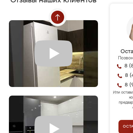
Отзывы наших клиентов
Оста
Позвон
8 (
8 (
8 (
Или оставь
ко
предвар
ОСТ