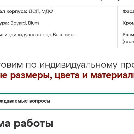
ал корпуса:
ДСП, МДФ
Фаса
ура:
Boyard, Blum
Кром
ы:
индивидуально под Ваш заказ
Разм
(ста
товим по индивидуальному про
е размеры, цвета и материа
задаваемые вопросы
ма работы