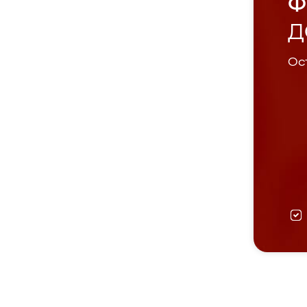
Ф
Д
Ост