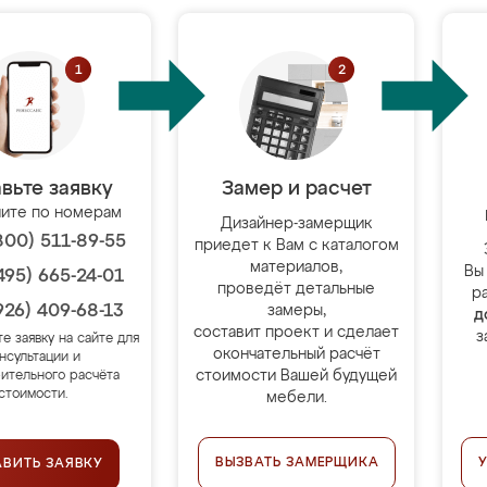
вьте заявку
Замер и расчет
ите по номерам
Дизайнер-замерщик
800) 511-89-55
приедет к Вам с каталогом
материалов,
Вы
495) 665-24-01
проведёт детальные
р
926) 409-68-13
замеры,
д
составит проект и сделает
з
те заявку на сайте для
окончательный расчёт
нсультации и
стоимости Вашей будущей
ительного расчёта
стоимости.
мебели.
ВЫЗВАТЬ ЗАМЕРЩИКА
АВИТЬ ЗАЯВКУ