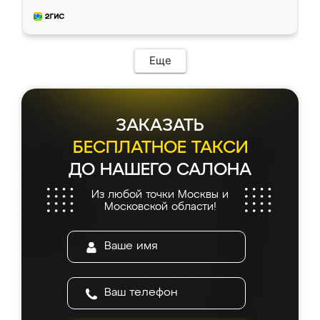
приехал замерщик, всё спокойно объяснил
и снял размеры. Изготовили в срок, с
доставкой тоже никаких проблем не
возникло. Сборку выполнили аккуратно,
мебель сразу встала на свое место без
Еще
каких-либо доработок. Качеством осталась
довольна, все выглядит так, как и ожидала.
ЗАКАЗАТЬ
БЕСПЛАТНОЕ ТАКСИ
ДО НАШЕГО САЛОНА
Из любой точки Москвы и
Московской области!