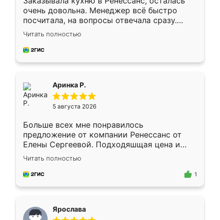
Заказывала кухню в Ренессанс, осталась
очень довольна. Менеджер всё быстро
посчитала, на вопросы отвечала сразу.
Замерщик приехал в субботу, подошёл к
Читать полностью
делу со всей ответственностью. Собрали
за день, ребята работали аккуратно, даже
пыли почти не было. Качество отличное,
ящики ходят плавно, ничего не скрипит.
Всё подошло как влитое.
Аринка Р.
5 августа 2026
Больше всех мне понравилось
предложение от компании Ренессанс от
Елены Сергеевой. Подходяшщая цена и
короткие сроки изготовления. Приехавший
Читать полностью
для замера сотрудник Владислав
предложил по моему эскизу самый
1
подходящий вариант шкафа. Немного его
видоизменил, получилось даже лучше, чем
я хотела.
Ярослава