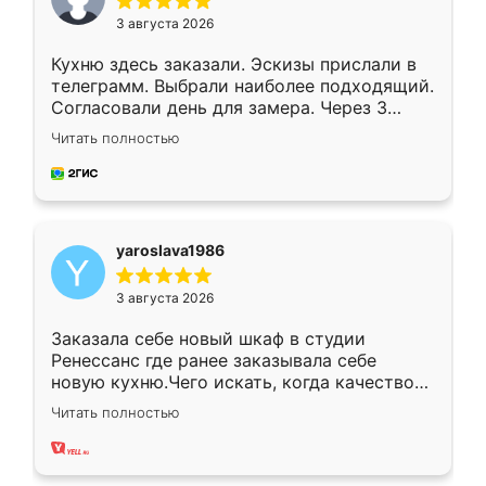
3 августа 2026
Кухню здесь заказали. Эскизы прислали в
телеграмм. Выбрали наиболее подходящий.
Согласовали день для замера. Через 3
недели кухня была уже готова. Остались
Читать полностью
довольны работой. Спасибо Ренессанс
мебель за качественную работу!
yaroslava1986
3 августа 2026
Заказала себе новый шкаф в студии
Ренессанс где ранее заказывала себе
новую кухню.Чего искать, когда качеством
вполне довольна. Служит кухня уже почти
Читать полностью
два года, нареканий нет.