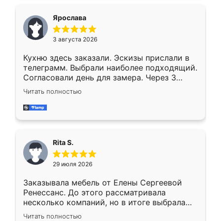
Ярослава
3 августа 2026
Кухню здесь заказали. Эскизы прислали в
телеграмм. Выбрали наиболее подходящий.
Согласовали день для замера. Через 3
недели кухня была уже готова. Остались
Читать полностью
довольны работой. Спасибо Ренессанс
мебель за качественную работу!
Rita S.
29 июля 2026
Заказывала мебель от Елены Сергеевой
Ренессанс. До этого рассматривала
несколько компаний, но в итоге выбрала
эту. Сначала обговорили условия, потом
Читать полностью