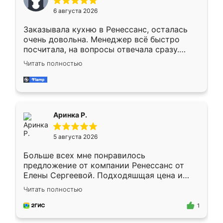
Мне нравится ,если что-то потребуется из
6 августа 2026
мебели буду заказывать только здесь.
Заказывала кухню в Ренессанс, осталась
очень довольна. Менеджер всё быстро
посчитала, на вопросы отвечала сразу.
Замерщик приехал в субботу, подошёл к
Читать полностью
делу со всей ответственностью. Собрали
за день, ребята работали аккуратно, даже
пыли почти не было. Качество отличное,
ящики ходят плавно, ничего не скрипит.
Всё подошло как влитое.
Аринка Р.
5 августа 2026
Больше всех мне понравилось
предложение от компании Ренессанс от
Елены Сергеевой. Подходяшщая цена и
короткие сроки изготовления. Приехавший
Читать полностью
для замера сотрудник Владислав
предложил по моему эскизу самый
1
подходящий вариант шкафа. Немного его