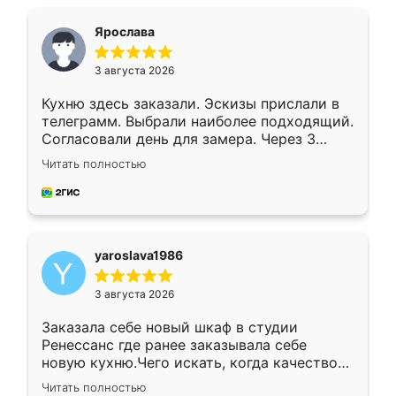
видоизменил, получилось даже лучше, чем
я хотела.
Ярослава
3 августа 2026
Кухню здесь заказали. Эскизы прислали в
телеграмм. Выбрали наиболее подходящий.
Согласовали день для замера. Через 3
недели кухня была уже готова. Остались
Читать полностью
довольны работой. Спасибо Ренессанс
мебель за качественную работу!
yaroslava1986
3 августа 2026
Заказала себе новый шкаф в студии
Ренессанс где ранее заказывала себе
новую кухню.Чего искать, когда качеством
вполне довольна. Служит кухня уже почти
Читать полностью