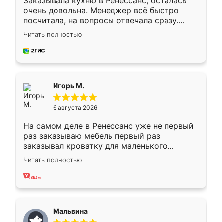
Заказывала кухню в Ренессанс, осталась
очень довольна. Менеджер всё быстро
посчитала, на вопросы отвечала сразу.
Замерщик приехал в субботу, подошёл к
Читать полностью
делу со всей ответственностью. Собрали
за день, ребята работали аккуратно, даже
пыли почти не было. Качество отличное,
ящики ходят плавно, ничего не скрипит.
Всё подошло как влитое.
Игорь М.
6 августа 2026
На самом деле в Ренессанс уже не первый
раз заказываю мебель первый раз
заказывал кроватку для маленького
ребёнка при его рождении ,во второй раз
Читать полностью
заказал шкаф-купе. По качеству очень
хорошее сборка достаточно быстрая,
также адекватные цены. До этого
сравнивал с разными конкурентами в этом
сегменте ,выбор у конкурентов куда
Мальвина
меньше, здесь же он более разнообразный.