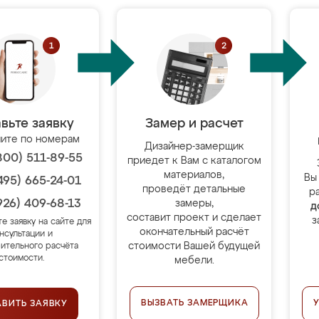
вьте заявку
Замер и расчет
ите по номерам
Дизайнер-замерщик
800) 511-89-55
приедет к Вам с каталогом
материалов,
Вы
495) 665-24-01
проведёт детальные
р
926) 409-68-13
замеры,
д
составит проект и сделает
з
те заявку на сайте для
окончательный расчёт
нсультации и
стоимости Вашей будущей
ительного расчёта
стоимости.
мебели.
ВЫЗВАТЬ ЗАМЕРЩИКА
АВИТЬ ЗАЯВКУ