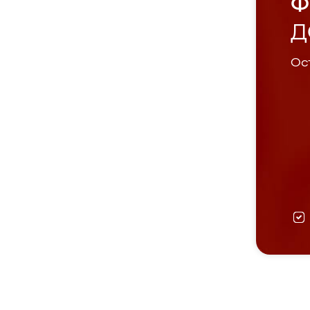
Ф
Д
Ост