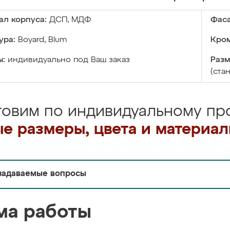
ал корпуса:
ДСП, МДФ
Фаса
ура:
Boyard, Blum
Кром
ы:
индивидуально под Ваш заказ
Разм
(ста
товим по индивидуальному про
е размеры, цвета и материа
задаваемые вопросы
ма работы