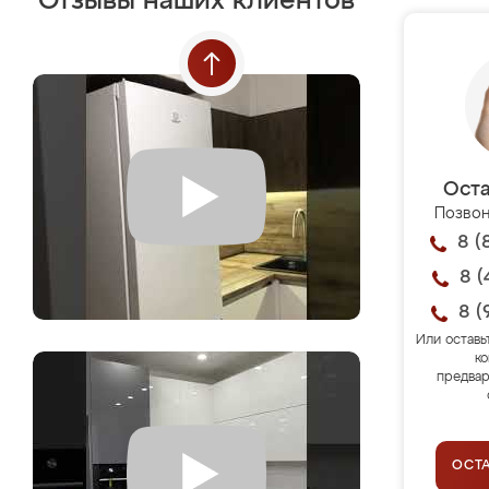
Отзывы наших клиентов
Оста
Позвон
8 (
8 (
8 (
Или оставь
ко
предвар
ОСТ