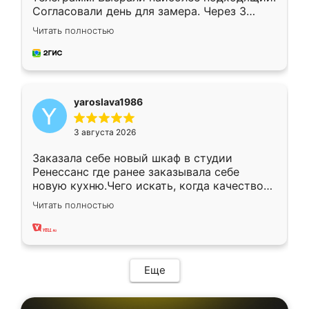
Согласовали день для замера. Через 3
недели кухня была уже готова. Остались
Читать полностью
довольны работой. Спасибо Ренессанс
мебель за качественную работу!
yaroslava1986
3 августа 2026
Заказала себе новый шкаф в студии
Ренессанс где ранее заказывала себе
новую кухню.Чего искать, когда качеством
вполне довольна. Служит кухня уже почти
Читать полностью
два года, нареканий нет.
Еще