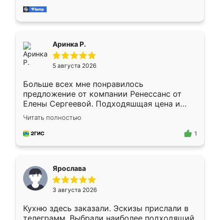
за день, ребята работали аккуратно, даже
пыли почти не было. Качество отличное,
ящики ходят плавно, ничего не скрипит.
Всё подошло как влитое.
Аринка Р.
5 августа 2026
Больше всех мне понравилось
предложение от компании Ренессанс от
Елены Сергеевой. Подходяшщая цена и
короткие сроки изготовления. Приехавший
Читать полностью
для замера сотрудник Владислав
предложил по моему эскизу самый
1
подходящий вариант шкафа. Немного его
видоизменил, получилось даже лучше, чем
я хотела.
Ярослава
3 августа 2026
Кухню здесь заказали. Эскизы прислали в
телеграмм. Выбрали наиболее подходящий.