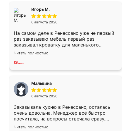
ящики ходят плавно, ничего не скрипит.
Всё подошло как влитое.
Игорь М.
6 августа 2026
На самом деле в Ренессанс уже не первый
раз заказываю мебель первый раз
заказывал кроватку для маленького
ребёнка при его рождении ,во второй раз
Читать полностью
заказал шкаф-купе. По качеству очень
хорошее сборка достаточно быстрая,
также адекватные цены. До этого
сравнивал с разными конкурентами в этом
сегменте ,выбор у конкурентов куда
Мальвина
меньше, здесь же он более разнообразный.
Мне нравится ,если что-то потребуется из
6 августа 2026
мебели буду заказывать только здесь.
Заказывала кухню в Ренессанс, осталась
очень довольна. Менеджер всё быстро
посчитала, на вопросы отвечала сразу.
Замерщик приехал в субботу, подошёл к
Читать полностью
делу со всей ответственностью. Собрали