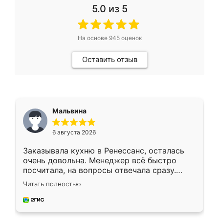
5.0
из 5
На основе
945
оценок
Оставить отзыв
Мальвина
6 августа 2026
Заказывала кухню в Ренессанс, осталась
очень довольна. Менеджер всё быстро
посчитала, на вопросы отвечала сразу.
Замерщик приехал в субботу, подошёл к
Читать полностью
делу со всей ответственностью. Собрали
за день, ребята работали аккуратно, даже
пыли почти не было. Качество отличное,