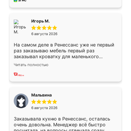
за день, ребята работали аккуратно, даже
пыли почти не было. Качество отличное,
ящики ходят плавно, ничего не скрипит.
Всё подошло как влитое.
Игорь М.
6 августа 2026
На самом деле в Ренессанс уже не первый
раз заказываю мебель первый раз
заказывал кроватку для маленького
ребёнка при его рождении ,во второй раз
Читать полностью
заказал шкаф-купе. По качеству очень
хорошее сборка достаточно быстрая,
также адекватные цены. До этого
сравнивал с разными конкурентами в этом
сегменте ,выбор у конкурентов куда
Мальвина
меньше, здесь же он более разнообразный.
Мне нравится ,если что-то потребуется из
6 августа 2026
мебели буду заказывать только здесь.
Заказывала кухню в Ренессанс, осталась
очень довольна. Менеджер всё быстро
посчитала, на вопросы отвечала сразу.