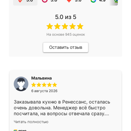
5.0
из 5
На основе
945
оценок
Оставить отзыв
Мальвина
6 августа 2026
Заказывала кухню в Ренессанс, осталась
очень довольна. Менеджер всё быстро
посчитала, на вопросы отвечала сразу.
Замерщик приехал в субботу, подошёл к
Читать полностью
делу со всей ответственностью. Собрали