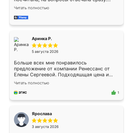
Замерщик приехал в субботу, подошёл к
Читать полностью
делу со всей ответственностью. Собрали
за день, ребята работали аккуратно, даже
пыли почти не было. Качество отличное,
ящики ходят плавно, ничего не скрипит.
Всё подошло как влитое.
Аринка Р.
5 августа 2026
Больше всех мне понравилось
предложение от компании Ренессанс от
Елены Сергеевой. Подходяшщая цена и
короткие сроки изготовления. Приехавший
Читать полностью
для замера сотрудник Владислав
предложил по моему эскизу самый
1
подходящий вариант шкафа. Немного его
видоизменил, получилось даже лучше, чем
я хотела.
Ярослава
3 августа 2026