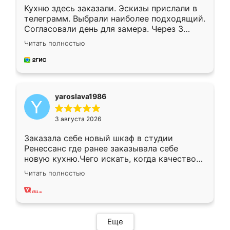
Кухню здесь заказали. Эскизы прислали в
телеграмм. Выбрали наиболее подходящий.
Согласовали день для замера. Через 3
недели кухня была уже готова. Остались
Читать полностью
довольны работой. Спасибо Ренессанс
мебель за качественную работу!
yaroslava1986
3 августа 2026
Заказала себе новый шкаф в студии
Ренессанс где ранее заказывала себе
новую кухню.Чего искать, когда качеством
вполне довольна. Служит кухня уже почти
Читать полностью
два года, нареканий нет.
Еще