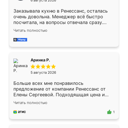
6 августа 2026
мебели буду заказывать только здесь.
Заказывала кухню в Ренессанс, осталась
очень довольна. Менеджер всё быстро
посчитала, на вопросы отвечала сразу.
Замерщик приехал в субботу, подошёл к
Читать полностью
делу со всей ответственностью. Собрали
за день, ребята работали аккуратно, даже
пыли почти не было. Качество отличное,
ящики ходят плавно, ничего не скрипит.
Всё подошло как влитое.
Аринка Р.
5 августа 2026
Больше всех мне понравилось
предложение от компании Ренессанс от
Елены Сергеевой. Подходяшщая цена и
короткие сроки изготовления. Приехавший
Читать полностью
для замера сотрудник Владислав
предложил по моему эскизу самый
1
подходящий вариант шкафа. Немного его
видоизменил, получилось даже лучше, чем