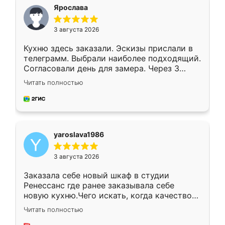
я хотела.
Ярослава
3 августа 2026
Кухню здесь заказали. Эскизы прислали в
телеграмм. Выбрали наиболее подходящий.
Согласовали день для замера. Через 3
недели кухня была уже готова. Остались
Читать полностью
довольны работой. Спасибо Ренессанс
мебель за качественную работу!
yaroslava1986
3 августа 2026
Заказала себе новый шкаф в студии
Ренессанс где ранее заказывала себе
новую кухню.Чего искать, когда качеством
вполне довольна. Служит кухня уже почти
Читать полностью
два года, нареканий нет.