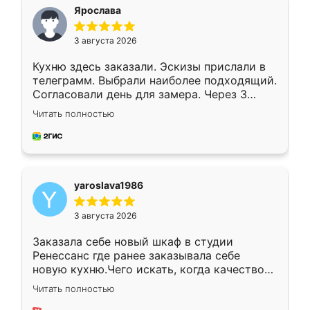
я хотела.
Ярослава
3 августа 2026
Кухню здесь заказали. Эскизы прислали в
телеграмм. Выбрали наиболее подходящий.
Согласовали день для замера. Через 3
недели кухня была уже готова. Остались
Читать полностью
довольны работой. Спасибо Ренессанс
мебель за качественную работу!
yaroslava1986
3 августа 2026
Заказала себе новый шкаф в студии
Ренессанс где ранее заказывала себе
новую кухню.Чего искать, когда качеством
вполне довольна. Служит кухня уже почти
Читать полностью
два года, нареканий нет.