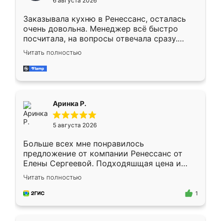
6 августа 2026
мебели буду заказывать только здесь.
Заказывала кухню в Ренессанс, осталась
очень довольна. Менеджер всё быстро
посчитала, на вопросы отвечала сразу.
Замерщик приехал в субботу, подошёл к
Читать полностью
делу со всей ответственностью. Собрали
за день, ребята работали аккуратно, даже
пыли почти не было. Качество отличное,
ящики ходят плавно, ничего не скрипит.
Всё подошло как влитое.
Аринка Р.
5 августа 2026
Больше всех мне понравилось
предложение от компании Ренессанс от
Елены Сергеевой. Подходяшщая цена и
короткие сроки изготовления. Приехавший
Читать полностью
для замера сотрудник Владислав
предложил по моему эскизу самый
1
подходящий вариант шкафа. Немного его
видоизменил, получилось даже лучше, чем