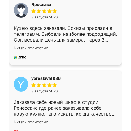
я хотела.
Ярослава
3 августа 2026
Кухню здесь заказали. Эскизы прислали в
телеграмм. Выбрали наиболее подходящий.
Согласовали день для замера. Через 3
недели кухня была уже готова. Остались
Читать полностью
довольны работой. Спасибо Ренессанс
мебель за качественную работу!
yaroslava1986
3 августа 2026
Заказала себе новый шкаф в студии
Ренессанс где ранее заказывала себе
новую кухню.Чего искать, когда качеством
вполне довольна. Служит кухня уже почти
Читать полностью
два года, нареканий нет.