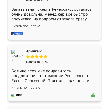
6 августа 2026
мебели буду заказывать только здесь.
Заказывала кухню в Ренессанс, осталась
очень довольна. Менеджер всё быстро
посчитала, на вопросы отвечала сразу.
Замерщик приехал в субботу, подошёл к
Читать полностью
делу со всей ответственностью. Собрали
за день, ребята работали аккуратно, даже
пыли почти не было. Качество отличное,
ящики ходят плавно, ничего не скрипит.
Всё подошло как влитое.
Аринка Р.
5 августа 2026
Больше всех мне понравилось
предложение от компании Ренессанс от
Елены Сергеевой. Подходяшщая цена и
короткие сроки изготовления. Приехавший
Читать полностью
для замера сотрудник Владислав
предложил по моему эскизу самый
1
подходящий вариант шкафа. Немного его
видоизменил, получилось даже лучше, чем