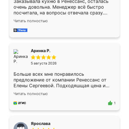
Заказывала кухню в Ренессанс, осталась
очень довольна. Менеджер всё быстро
посчитала, на вопросы отвечала сразу.
Замерщик приехал в субботу, подошёл к
Читать полностью
делу со всей ответственностью. Собрали
за день, ребята работали аккуратно, даже
пыли почти не было. Качество отличное,
ящики ходят плавно, ничего не скрипит.
Всё подошло как влитое.
Аринка Р.
5 августа 2026
Больше всех мне понравилось
предложение от компании Ренессанс от
Елены Сергеевой. Подходяшщая цена и
короткие сроки изготовления. Приехавший
Читать полностью
для замера сотрудник Владислав
предложил по моему эскизу самый
1
подходящий вариант шкафа. Немного его
видоизменил, получилось даже лучше, чем
я хотела.
Ярослава