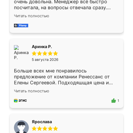
очень довольна. Менеджер всё быстро
посчитала, на вопросы отвечала сразу.
Замерщик приехал в субботу, подошёл к
Читать полностью
делу со всей ответственностью. Собрали
за день, ребята работали аккуратно, даже
пыли почти не было. Качество отличное,
ящики ходят плавно, ничего не скрипит.
Всё подошло как влитое.
Аринка Р.
5 августа 2026
Больше всех мне понравилось
предложение от компании Ренессанс от
Елены Сергеевой. Подходяшщая цена и
короткие сроки изготовления. Приехавший
Читать полностью
для замера сотрудник Владислав
предложил по моему эскизу самый
1
подходящий вариант шкафа. Немного его
видоизменил, получилось даже лучше, чем
я хотела.
Ярослава