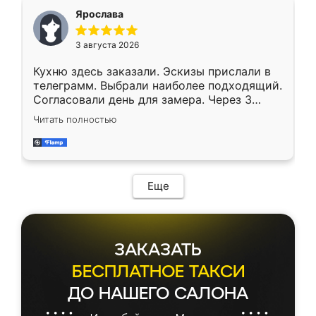
Ярослава
3 августа 2026
Кухню здесь заказали. Эскизы прислали в
телеграмм. Выбрали наиболее подходящий.
Согласовали день для замера. Через 3
недели кухня была уже готова. Остались
Читать полностью
довольны работой. Спасибо Ренессанс
мебель за качественную работу!
Еще
ЗАКАЗАТЬ
БЕСПЛАТНОЕ ТАКСИ
ДО НАШЕГО САЛОНА