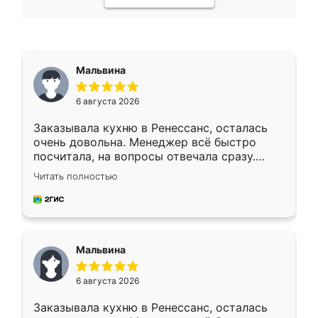
Мальвина
6 августа 2026
Заказывала кухню в Ренессанс, осталась
очень довольна. Менеджер всё быстро
посчитала, на вопросы отвечала сразу.
Замерщик приехал в субботу, подошёл к
Читать полностью
делу со всей ответственностью. Собрали
за день, ребята работали аккуратно, даже
пыли почти не было. Качество отличное,
ящики ходят плавно, ничего не скрипит.
Всё подошло как влитое.
Мальвина
6 августа 2026
Заказывала кухню в Ренессанс, осталась