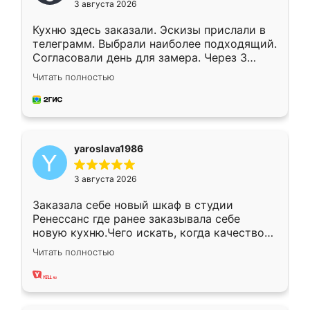
3 августа 2026
Кухню здесь заказали. Эскизы прислали в
телеграмм. Выбрали наиболее подходящий.
Согласовали день для замера. Через 3
недели кухня была уже готова. Остались
Читать полностью
довольны работой. Спасибо Ренессанс
мебель за качественную работу!
yaroslava1986
3 августа 2026
Заказала себе новый шкаф в студии
Ренессанс где ранее заказывала себе
новую кухню.Чего искать, когда качеством
вполне довольна. Служит кухня уже почти
Читать полностью
два года, нареканий нет.