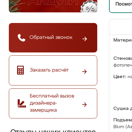
Посмот
Обратный звонок
Матери
Стенова
фотопе
Заказать расчёт
Цвет:
н
Бесплатный вызов
дизайнера-
Сушка д
замерщика
Подъем
Blum (А