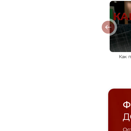
Как 
Ф
Д
Ост