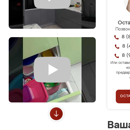
Оста
Позвон
8 (
8 (
8 (
Или оставь
ко
предвар
ОСТ
Ваша