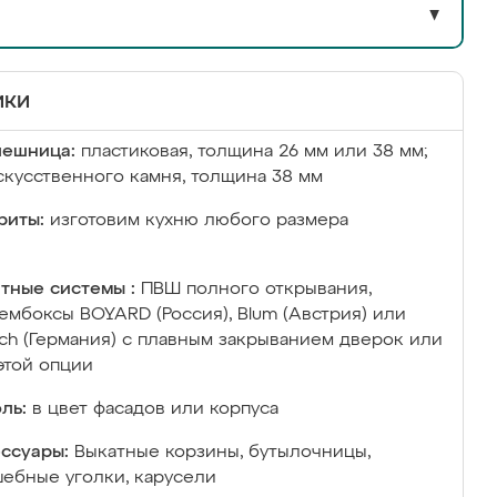
▼
ики
лешница:
пластиковая, толщина 26 мм или 38 мм;
скусственного камня, толщина 38 мм
риты:
изготовим кухню любого размера
тные системы :
ПВШ полного открывания,
ембоксы BOYARD (Россия), Blum (Австрия) или
ich (Германия) с плавным закрыванием дверок или
этой опции
ль:
в цвет фасадов или корпуса
ссуары:
Выкатные корзины, бутылочницы,
ебные уголки, карусели