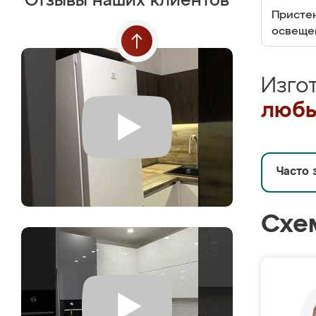
Отзывы наших клиентов
Пристен
освеще
Изго
любы
Часто 
Схе