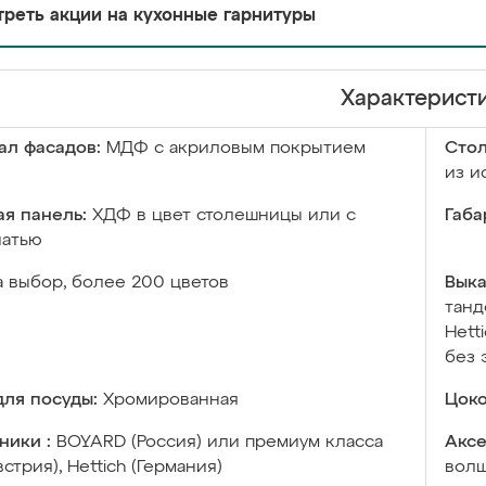
реть акции на кухонные гарнитуры
Характерист
ал фасадов:
МДФ с акриловым покрытием
Сто
из и
я панель:
ХДФ в цвет столешницы или с
Габа
чатью
а выбор, более 200 цветов
Выка
танд
Hett
без 
ля посуды:
Хромированная
Цоко
ники :
BOYARD (Россия) или премиум класса
Аксе
встрия), Hettich (Германия)
волш