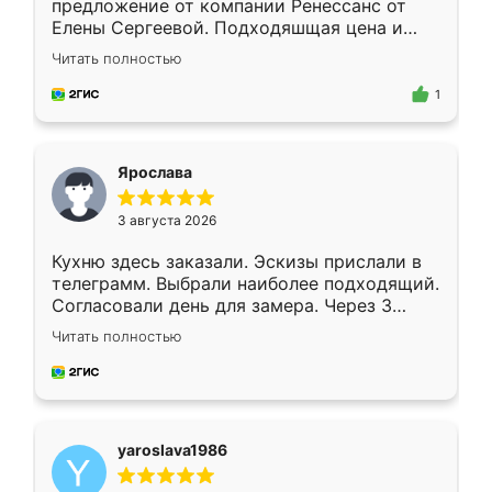
предложение от компании Ренессанс от
Елены Сергеевой. Подходяшщая цена и
короткие сроки изготовления. Приехавший
Читать полностью
для замера сотрудник Владислав
предложил по моему эскизу самый
1
подходящий вариант шкафа. Немного его
видоизменил, получилось даже лучше, чем
я хотела.
Ярослава
3 августа 2026
Кухню здесь заказали. Эскизы прислали в
телеграмм. Выбрали наиболее подходящий.
Согласовали день для замера. Через 3
недели кухня была уже готова. Остались
Читать полностью
довольны работой. Спасибо Ренессанс
мебель за качественную работу!
yaroslava1986