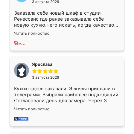
3 августа 2026
Заказала себе новый шкаф в студии
Ренессанс где ранее заказывала себе
новую кухню.Чего искать, когда качеством
вполне довольна. Служит кухня уже почти
Читать полностью
два года, нареканий нет.
Ярослава
3 августа 2026
Кухню здесь заказали. Эскизы прислали в
телеграмм. Выбрали наиболее подходящий.
Согласовали день для замера. Через 3
недели кухня была уже готова. Остались
Читать полностью
довольны работой. Спасибо Ренессанс
мебель за качественную работу!