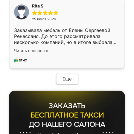
Rita S.
29 июля 2026
Заказывала мебель от Елены Сергеевой
Ренессанс. До этого рассматривала
несколько компаний, но в итоге выбрала
эту. Сначала обговорили условия, потом
Читать полностью
приехал замерщик, всё спокойно объяснил
и снял размеры. Изготовили в срок, с
доставкой тоже никаких проблем не
возникло. Сборку выполнили аккуратно,
мебель сразу встала на свое место без
Еще
каких-либо доработок. Качеством осталась
довольна, все выглядит так, как и ожидала.
ЗАКАЗАТЬ
БЕСПЛАТНОЕ ТАКСИ
ДО НАШЕГО САЛОНА