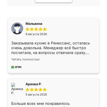
Мальвина
6 августа 2026
Заказывала кухню в Ренессанс, осталась
очень довольна. Менеджер всё быстро
посчитала, на вопросы отвечала сразу.
Замерщик приехал в субботу, подошёл к
Читать полностью
делу со всей ответственностью. Собрали
за день, ребята работали аккуратно, даже
пыли почти не было. Качество отличное,
ящики ходят плавно, ничего не скрипит.
Всё подошло как влитое.
Аринка Р.
5 августа 2026
Больше всех мне понравилось