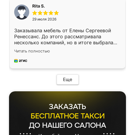
Rita S.
29 июля 2026
Заказывала мебель от Елены Сергеевой
Ренессанс. До этого рассматривала
несколько компаний, но в итоге выбрала
эту. Сначала обговорили условия, потом
Читать полностью
приехал замерщик, всё спокойно объяснил
и снял размеры. Изготовили в срок, с
доставкой тоже никаких проблем не
возникло. Сборку выполнили аккуратно,
мебель сразу встала на свое место без
Еще
каких-либо доработок. Качеством осталась
довольна, все выглядит так, как и ожидала.
ЗАКАЗАТЬ
БЕСПЛАТНОЕ ТАКСИ
ДО НАШЕГО САЛОНА