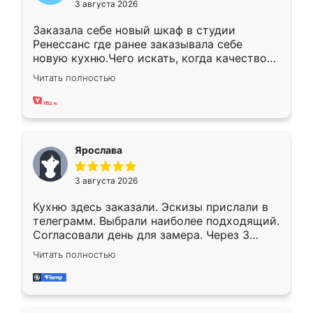
3 августа 2026
Заказала себе новый шкаф в студии
Ренессанс где ранее заказывала себе
новую кухню.Чего искать, когда качеством
вполне довольна. Служит кухня уже почти
Читать полностью
два года, нареканий нет.
Ярослава
3 августа 2026
Кухню здесь заказали. Эскизы прислали в
телеграмм. Выбрали наиболее подходящий.
Согласовали день для замера. Через 3
недели кухня была уже готова. Остались
Читать полностью
довольны работой. Спасибо Ренессанс
мебель за качественную работу!