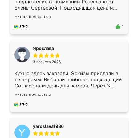
предложение от компании Ренессанс от
Елены Сергеевой. Подходяшщая цена и
короткие сроки изготовления. Приехавший
Читать полностью
для замера сотрудник Владислав
предложил по моему эскизу самый
1
подходящий вариант шкафа. Немного его
видоизменил, получилось даже лучше, чем
я хотела.
Ярослава
3 августа 2026
Кухню здесь заказали. Эскизы прислали в
телеграмм. Выбрали наиболее подходящий.
Согласовали день для замера. Через 3
недели кухня была уже готова. Остались
Читать полностью
довольны работой. Спасибо Ренессанс
мебель за качественную работу!
yaroslava1986