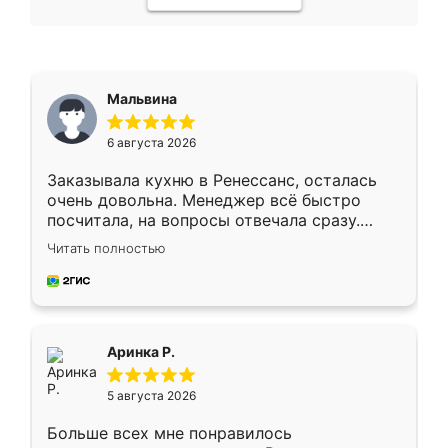
Мальвина
6 августа 2026
Заказывала кухню в Ренессанс, осталась
очень довольна. Менеджер всё быстро
посчитала, на вопросы отвечала сразу.
Замерщик приехал в субботу, подошёл к
Читать полностью
делу со всей ответственностью. Собрали
за день, ребята работали аккуратно, даже
пыли почти не было. Качество отличное,
ящики ходят плавно, ничего не скрипит.
Всё подошло как влитое.
Аринка Р.
5 августа 2026
Больше всех мне понравилось