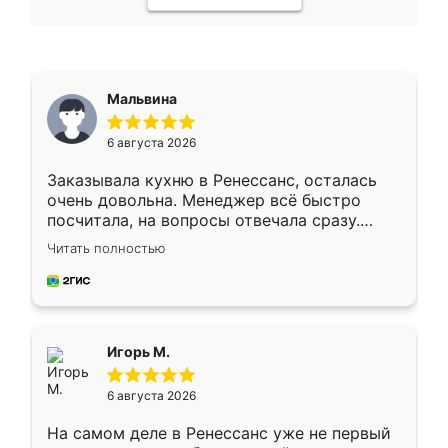
Мальвина
6 августа 2026
Заказывала кухню в Ренессанс, осталась
очень довольна. Менеджер всё быстро
посчитала, на вопросы отвечала сразу.
Замерщик приехал в субботу, подошёл к
Читать полностью
делу со всей ответственностью. Собрали
за день, ребята работали аккуратно, даже
пыли почти не было. Качество отличное,
ящики ходят плавно, ничего не скрипит.
Всё подошло как влитое.
Игорь М.
6 августа 2026
На самом деле в Ренессанс уже не первый