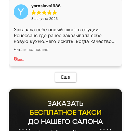
yaroslava1986
3 августа 2026
Заказала себе новый шкаф в студии
Ренессанс где ранее заказывала себе
новую кухню.Чего искать, когда качеством
вполне довольна. Служит кухня уже почти
Читать полностью
два года, нареканий нет.
Еще
ЗАКАЗАТЬ
БЕСПЛАТНОЕ ТАКСИ
ДО НАШЕГО САЛОНА