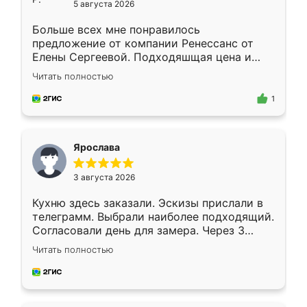
5 августа 2026
Больше всех мне понравилось
предложение от компании Ренессанс от
Елены Сергеевой. Подходяшщая цена и
короткие сроки изготовления. Приехавший
Читать полностью
для замера сотрудник Владислав
предложил по моему эскизу самый
1
подходящий вариант шкафа. Немного его
видоизменил, получилось даже лучше, чем
я хотела.
Ярослава
3 августа 2026
Кухню здесь заказали. Эскизы прислали в
телеграмм. Выбрали наиболее подходящий.
Согласовали день для замера. Через 3
недели кухня была уже готова. Остались
Читать полностью
довольны работой. Спасибо Ренессанс
мебель за качественную работу!