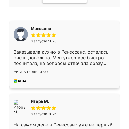
Мальвина
6 августа 2026
Заказывала кухню в Ренессанс, осталась
очень довольна. Менеджер всё быстро
посчитала, на вопросы отвечала сразу.
Замерщик приехал в субботу, подошёл к
Читать полностью
делу со всей ответственностью. Собрали
за день, ребята работали аккуратно, даже
пыли почти не было. Качество отличное,
ящики ходят плавно, ничего не скрипит.
Всё подошло как влитое.
Игорь М.
6 августа 2026
На самом деле в Ренессанс уже не первый