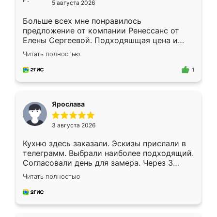
5 августа 2026
Больше всех мне понравилось
предложение от компании Ренессанс от
Елены Сергеевой. Подходяшщая цена и
короткие сроки изготовления. Приехавший
Читать полностью
для замера сотрудник Владислав
предложил по моему эскизу самый
1
подходящий вариант шкафа. Немного его
видоизменил, получилось даже лучше, чем
я хотела.
Ярослава
3 августа 2026
Кухню здесь заказали. Эскизы прислали в
телеграмм. Выбрали наиболее подходящий.
Согласовали день для замера. Через 3
недели кухня была уже готова. Остались
Читать полностью
довольны работой. Спасибо Ренессанс
мебель за качественную работу!