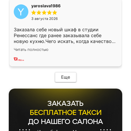
yaroslava1986
3 августа 2026
Заказала себе новый шкаф в студии
Ренессанс где ранее заказывала себе
новую кухню.Чего искать, когда качеством
вполне довольна. Служит кухня уже почти
Читать полностью
два года, нареканий нет.
Еще
ЗАКАЗАТЬ
БЕСПЛАТНОЕ ТАКСИ
ДО НАШЕГО САЛОНА