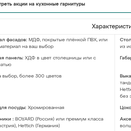
реть акции на кухонные гарнитуры
Характерист
ал фасадов:
МДФ, покрытые плёнкой ПВХ, или
Сто
материал на ваш выбор
из и
я панель:
ХДФ в цвет столешницы или с
Габа
чатью
а выбор, более 300 цветов
Выка
танд
Hett
без 
ля посуды:
Хромированная
Цоко
ники :
BOYARD (Россия) или премиум класса
Аксе
встрия), Hettich (Германия)
волш