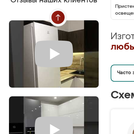
Отзывы наших клиентов
Пристен
освеще
Изго
любы
Часто 
Схе