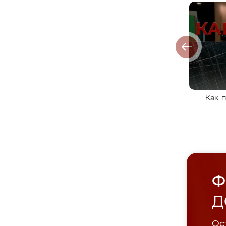
Как 
Ф
Д
Ост