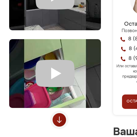
Оста
Позвон
8 (
8 (
8 (
Или оставь
ко
предвар
ОСТ
Ваша