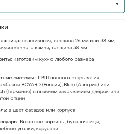
▼
ики
лешница:
пластиковая, толщина 26 мм или 38 мм;
скусственного камня, толщина 38 мм
риты:
изготовим кухню любого размера
тные системы :
ПВШ полного открывания,
ембоксы BOYARD (Россия), Blum (Австрия) или
ich (Германия) с плавным закрыванием дверок или
этой опции
ль:
в цвет фасадов или корпуса
ссуары:
Выкатные корзины, бутылочницы,
ебные уголки, карусели