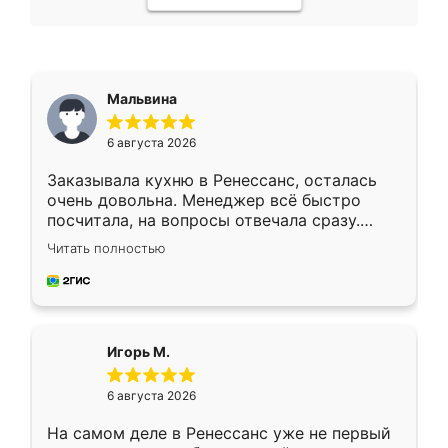
Мальвина
6 августа 2026
Заказывала кухню в Ренессанс, осталась
очень довольна. Менеджер всё быстро
посчитала, на вопросы отвечала сразу.
Замерщик приехал в субботу, подошёл к
Читать полностью
делу со всей ответственностью. Собрали
за день, ребята работали аккуратно, даже
пыли почти не было. Качество отличное,
ящики ходят плавно, ничего не скрипит.
Всё подошло как влитое.
Игорь М.
6 августа 2026
На самом деле в Ренессанс уже не первый