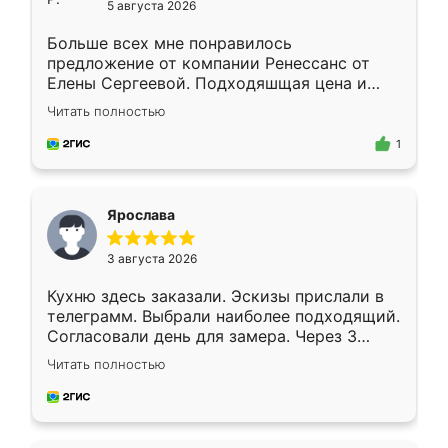
5 августа 2026
Больше всех мне понравилось
предложение от компании Ренессанс от
Елены Сергеевой. Подходяшщая цена и
короткие сроки изготовления. Приехавший
Читать полностью
для замера сотрудник Владислав
предложил по моему эскизу самый
1
подходящий вариант шкафа. Немного его
видоизменил, получилось даже лучше, чем
я хотела.
Ярослава
3 августа 2026
Кухню здесь заказали. Эскизы прислали в
телеграмм. Выбрали наиболее подходящий.
Согласовали день для замера. Через 3
недели кухня была уже готова. Остались
Читать полностью
довольны работой. Спасибо Ренессанс
мебель за качественную работу!