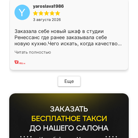
yaroslava1986
3 августа 2026
Заказала себе новый шкаф в студии
Ренессанс где ранее заказывала себе
новую кухню.Чего искать, когда качеством
вполне довольна. Служит кухня уже почти
Читать полностью
два года, нареканий нет.
Еще
ЗАКАЗАТЬ
БЕСПЛАТНОЕ ТАКСИ
ДО НАШЕГО САЛОНА