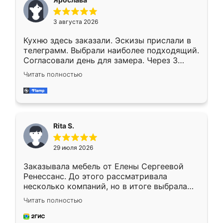
3 августа 2026
Кухню здесь заказали. Эскизы прислали в
телеграмм. Выбрали наиболее подходящий.
Согласовали день для замера. Через 3
недели кухня была уже готова. Остались
Читать полностью
довольны работой. Спасибо Ренессанс
мебель за качественную работу!
Rita S.
29 июля 2026
Заказывала мебель от Елены Сергеевой
Ренессанс. До этого рассматривала
несколько компаний, но в итоге выбрала
эту. Сначала обговорили условия, потом
Читать полностью
приехал замерщик, всё спокойно объяснил
и снял размеры. Изготовили в срок, с