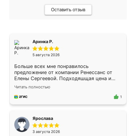
Оставить отзыв
Аринка Р.
5 августа 2026
Больше всех мне понравилось
предложение от компании Ренессанс от
Елены Сергеевой. Подходяшщая цена и
короткие сроки изготовления. Приехавший
Читать полностью
для замера сотрудник Владислав
предложил по моему эскизу самый
1
подходящий вариант шкафа. Немного его
видоизменил, получилось даже лучше, чем
я хотела.
Ярослава
3 августа 2026