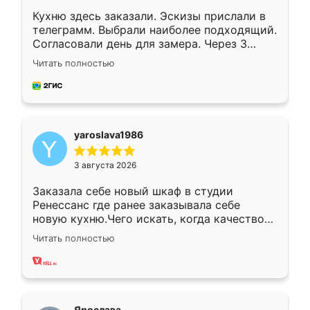
Кухню здесь заказали. Эскизы прислали в
телеграмм. Выбрали наиболее подходящий.
Согласовали день для замера. Через 3
недели кухня была уже готова. Остались
Читать полностью
довольны работой. Спасибо Ренессанс
мебель за качественную работу!
yaroslava1986
3 августа 2026
Заказала себе новый шкаф в студии
Ренессанс где ранее заказывала себе
новую кухню.Чего искать, когда качеством
вполне довольна. Служит кухня уже почти
Читать полностью
два года, нареканий нет.
Ярослава