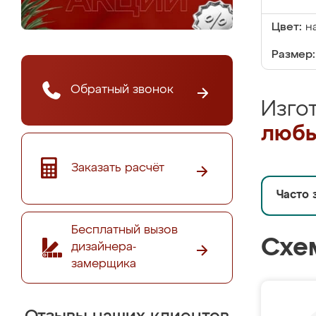
Цвет:
н
Размер:
Обратный звонок
Изго
любы
Заказать расчёт
Часто 
Бесплатный вызов
Схе
дизайнера-
замерщика