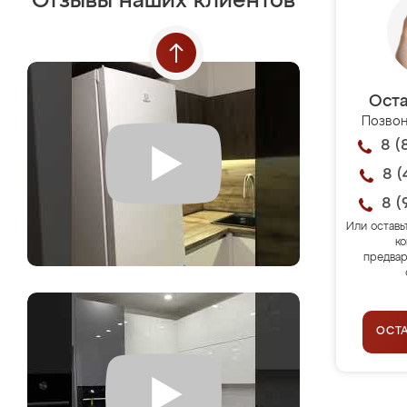
Отзывы наших клиентов
Оста
Позвон
8 (
8 (
8 (
Или оставь
ко
предвар
ОСТ