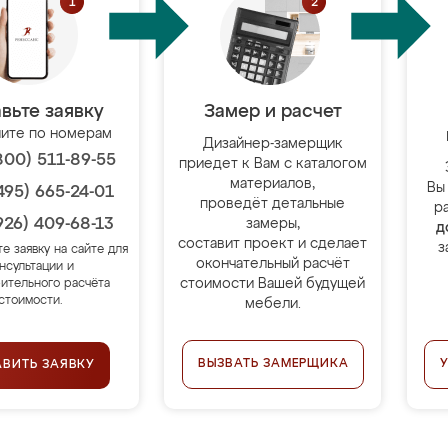
вьте заявку
Замер и расчет
ите по номерам
Дизайнер-замерщик
800) 511-89-55
приедет к Вам с каталогом
материалов,
Вы
495) 665-24-01
проведёт детальные
р
926) 409-68-13
замеры,
д
составит проект и сделает
з
те заявку на сайте для
окончательный расчёт
нсультации и
стоимости Вашей будущей
ительного расчёта
стоимости.
мебели.
ВЫЗВАТЬ ЗАМЕРЩИКА
АВИТЬ ЗАЯВКУ