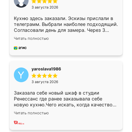
3 августа 2026
Кухню здесь заказали. Эскизы прислали в
телеграмм. Выбрали наиболее подходящий.
Согласовали день для замера. Через 3
недели кухня была уже готова. Остались
Читать полностью
довольны работой. Спасибо Ренессанс
мебель за качественную работу!
yaroslava1986
3 августа 2026
Заказала себе новый шкаф в студии
Ренессанс где ранее заказывала себе
новую кухню.Чего искать, когда качеством
вполне довольна. Служит кухня уже почти
Читать полностью
два года, нареканий нет.