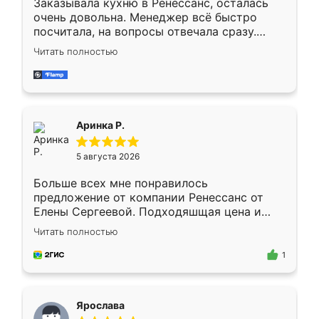
Заказывала кухню в Ренессанс, осталась
очень довольна. Менеджер всё быстро
посчитала, на вопросы отвечала сразу.
Замерщик приехал в субботу, подошёл к
Читать полностью
делу со всей ответственностью. Собрали
за день, ребята работали аккуратно, даже
пыли почти не было. Качество отличное,
ящики ходят плавно, ничего не скрипит.
Всё подошло как влитое.
Аринка Р.
5 августа 2026
Больше всех мне понравилось
предложение от компании Ренессанс от
Елены Сергеевой. Подходяшщая цена и
короткие сроки изготовления. Приехавший
Читать полностью
для замера сотрудник Владислав
предложил по моему эскизу самый
1
подходящий вариант шкафа. Немного его
видоизменил, получилось даже лучше, чем
я хотела.
Ярослава