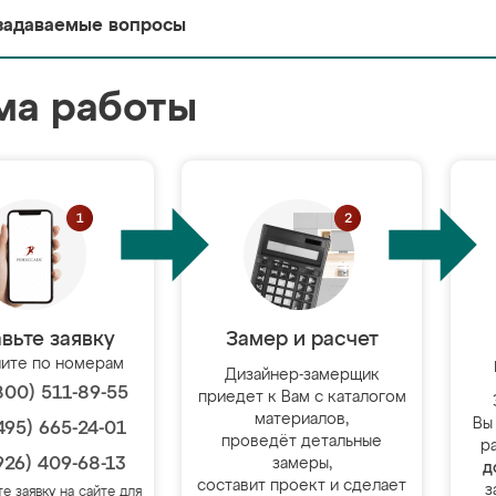
задаваемые вопросы
ма работы
вьте заявку
Замер и расчет
ите по номерам
Дизайнер-замерщик
800) 511-89-55
приедет к Вам с каталогом
материалов,
Вы
495) 665-24-01
проведёт детальные
р
926) 409-68-13
замеры,
д
составит проект и сделает
з
те заявку на сайте для