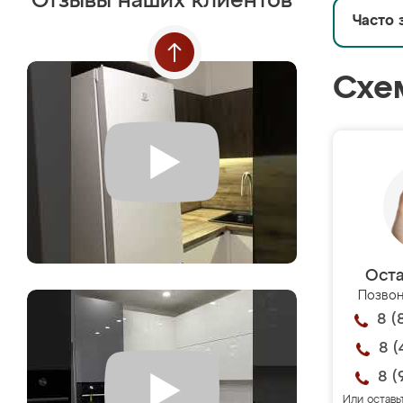
Отзывы наших клиентов
Часто 
Схе
Оста
Позвон
8 (
8 (
8 (
Или оставь