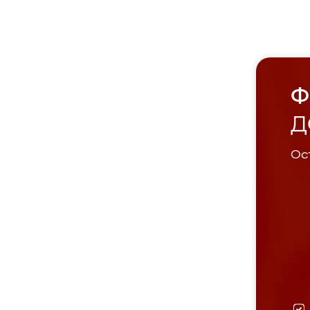
Ф
Д
Ост