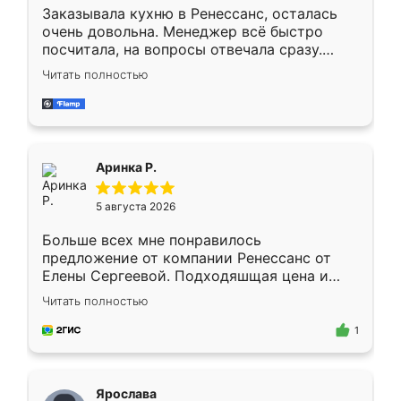
Заказывала кухню в Ренессанс, осталась
очень довольна. Менеджер всё быстро
посчитала, на вопросы отвечала сразу.
Замерщик приехал в субботу, подошёл к
Читать полностью
делу со всей ответственностью. Собрали
за день, ребята работали аккуратно, даже
пыли почти не было. Качество отличное,
ящики ходят плавно, ничего не скрипит.
Всё подошло как влитое.
Аринка Р.
5 августа 2026
Больше всех мне понравилось
предложение от компании Ренессанс от
Елены Сергеевой. Подходяшщая цена и
короткие сроки изготовления. Приехавший
Читать полностью
для замера сотрудник Владислав
предложил по моему эскизу самый
1
подходящий вариант шкафа. Немного его
видоизменил, получилось даже лучше, чем
я хотела.
Ярослава