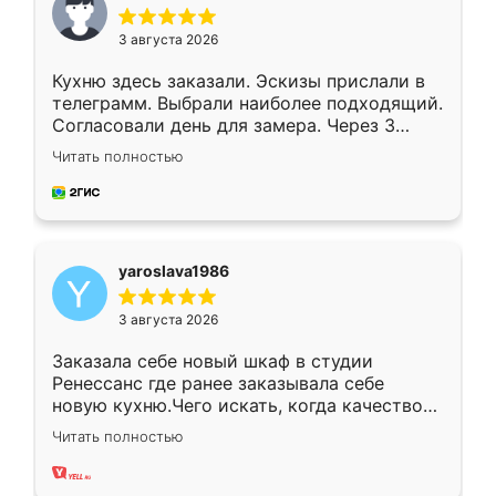
3 августа 2026
Кухню здесь заказали. Эскизы прислали в
телеграмм. Выбрали наиболее подходящий.
Согласовали день для замера. Через 3
недели кухня была уже готова. Остались
Читать полностью
довольны работой. Спасибо Ренессанс
мебель за качественную работу!
yaroslava1986
3 августа 2026
Заказала себе новый шкаф в студии
Ренессанс где ранее заказывала себе
новую кухню.Чего искать, когда качеством
вполне довольна. Служит кухня уже почти
Читать полностью
два года, нареканий нет.