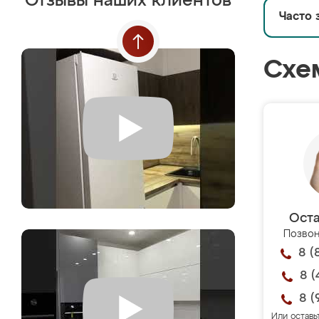
Отзывы наших клиентов
Часто 
Схе
Оста
Позвон
8 (
8 (
8 (
Или оставь