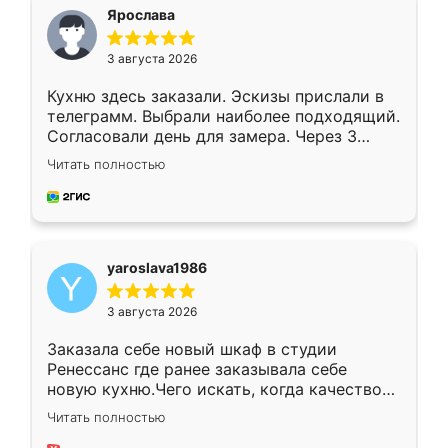
я хотела.
Ярослава
3 августа 2026
Кухню здесь заказали. Эскизы прислали в
телеграмм. Выбрали наиболее подходящий.
Согласовали день для замера. Через 3
недели кухня была уже готова. Остались
Читать полностью
довольны работой. Спасибо Ренессанс
мебель за качественную работу!
yaroslava1986
3 августа 2026
Заказала себе новый шкаф в студии
Ренессанс где ранее заказывала себе
новую кухню.Чего искать, когда качеством
вполне довольна. Служит кухня уже почти
Читать полностью
два года, нареканий нет.