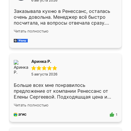
6 августа 2026
мебели буду заказывать только здесь.
Заказывала кухню в Ренессанс, осталась
очень довольна. Менеджер всё быстро
посчитала, на вопросы отвечала сразу.
Замерщик приехал в субботу, подошёл к
Читать полностью
делу со всей ответственностью. Собрали
за день, ребята работали аккуратно, даже
пыли почти не было. Качество отличное,
ящики ходят плавно, ничего не скрипит.
Всё подошло как влитое.
Аринка Р.
5 августа 2026
Больше всех мне понравилось
предложение от компании Ренессанс от
Елены Сергеевой. Подходяшщая цена и
короткие сроки изготовления. Приехавший
Читать полностью
для замера сотрудник Владислав
предложил по моему эскизу самый
1
подходящий вариант шкафа. Немного его
видоизменил, получилось даже лучше, чем