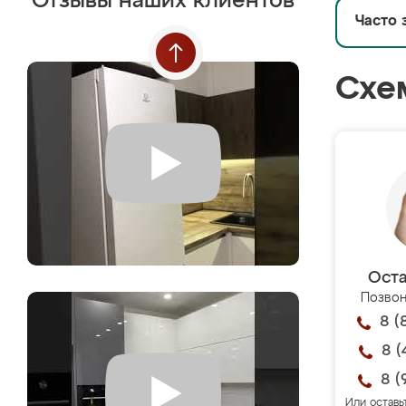
Отзывы наших клиентов
Часто 
Схе
Оста
Позвон
8 (
8 (
8 (
Или оставь