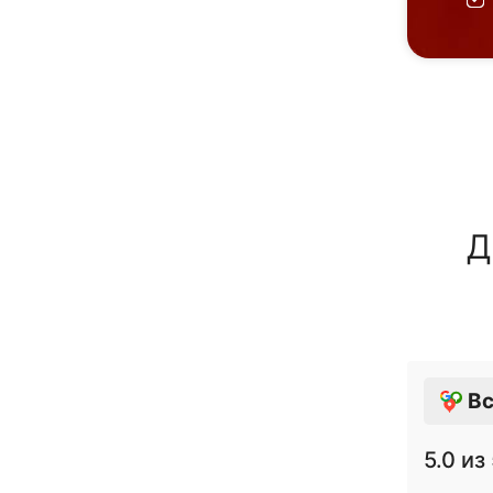
Д
Вс
5.0
из 