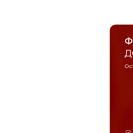
Ф
Д
Ост