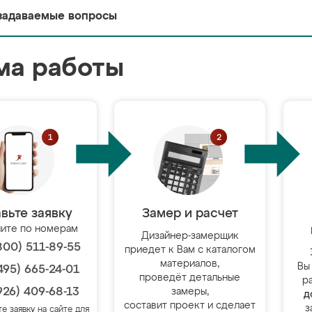
задаваемые вопросы
ма работы
вьте заявку
Замер и расчет
ите по номерам
Дизайнер-замерщик
800) 511-89-55
приедет к Вам с каталогом
материалов,
Вы
495) 665-24-01
проведёт детальные
р
926) 409-68-13
замеры,
д
составит проект и сделает
з
те заявку на сайте для