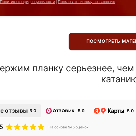
Политике конфиденциальности
|
Пользовательскому соглашению
ПОСМОТРЕТЬ МАТ
ержим планку серьезнее, чем
катани
е отзывы
5.0
5.0
5.0
5
На основе
945
оценок