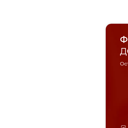
Ф
Д
Ост