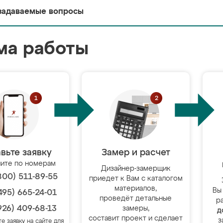
задаваемые вопросы
ма работы
вьте заявку
Замер и расчет
ите по номерам
Дизайнер-замерщик
800) 511-89-55
приедет к Вам с каталогом
материалов,
Вы
495) 665-24-01
проведёт детальные
р
926) 409-68-13
замеры,
д
составит проект и сделает
з
те заявку на сайте для