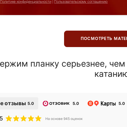
Политике конфиденциальности
|
Пользовательскому соглашению
ПОСМОТРЕТЬ МАТ
ержим планку серьезнее, чем
катани
е отзывы
5.0
5.0
5.0
5
На основе
945
оценок