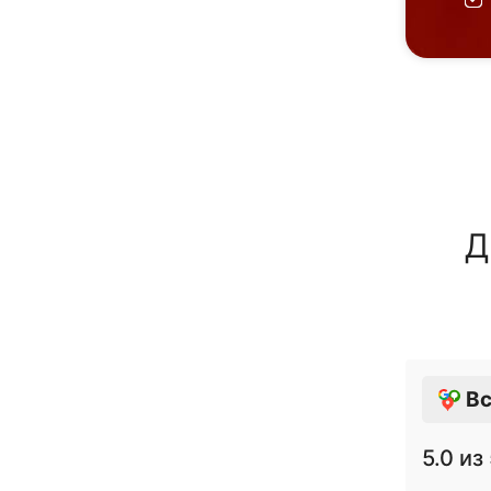
Д
Вс
5.0
из 