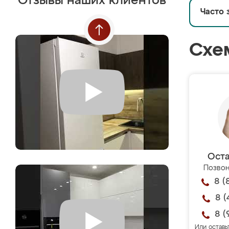
Отзывы наших клиентов
Часто 
Схе
Оста
Позвон
8 (
8 (
8 (
Или оставь