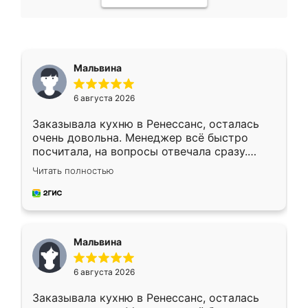
Мальвина
6 августа 2026
Заказывала кухню в Ренессанс, осталась
очень довольна. Менеджер всё быстро
посчитала, на вопросы отвечала сразу.
Замерщик приехал в субботу, подошёл к
Читать полностью
делу со всей ответственностью. Собрали
за день, ребята работали аккуратно, даже
пыли почти не было. Качество отличное,
ящики ходят плавно, ничего не скрипит.
Всё подошло как влитое.
Мальвина
6 августа 2026
Заказывала кухню в Ренессанс, осталась