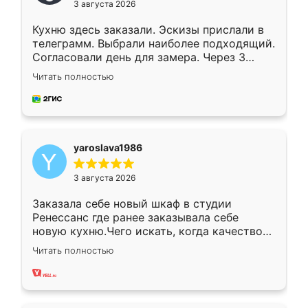
3 августа 2026
Кухню здесь заказали. Эскизы прислали в
телеграмм. Выбрали наиболее подходящий.
Согласовали день для замера. Через 3
недели кухня была уже готова. Остались
Читать полностью
довольны работой. Спасибо Ренессанс
мебель за качественную работу!
yaroslava1986
3 августа 2026
Заказала себе новый шкаф в студии
Ренессанс где ранее заказывала себе
новую кухню.Чего искать, когда качеством
вполне довольна. Служит кухня уже почти
Читать полностью
два года, нареканий нет.