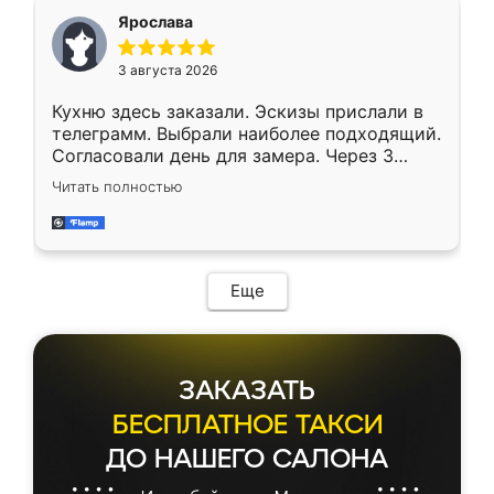
Ярослава
3 августа 2026
Кухню здесь заказали. Эскизы прислали в
телеграмм. Выбрали наиболее подходящий.
Согласовали день для замера. Через 3
недели кухня была уже готова. Остались
Читать полностью
довольны работой. Спасибо Ренессанс
мебель за качественную работу!
Еще
ЗАКАЗАТЬ
БЕСПЛАТНОЕ ТАКСИ
ДО НАШЕГО САЛОНА