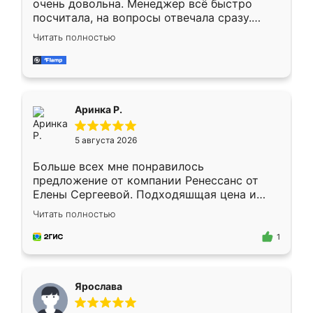
очень довольна. Менеджер всё быстро
посчитала, на вопросы отвечала сразу.
Замерщик приехал в субботу, подошёл к
Читать полностью
делу со всей ответственностью. Собрали
за день, ребята работали аккуратно, даже
пыли почти не было. Качество отличное,
ящики ходят плавно, ничего не скрипит.
Всё подошло как влитое.
Аринка Р.
5 августа 2026
Больше всех мне понравилось
предложение от компании Ренессанс от
Елены Сергеевой. Подходяшщая цена и
короткие сроки изготовления. Приехавший
Читать полностью
для замера сотрудник Владислав
предложил по моему эскизу самый
1
подходящий вариант шкафа. Немного его
видоизменил, получилось даже лучше, чем
я хотела.
Ярослава