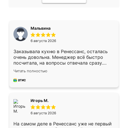
Мальвина
6 августа 2026
Заказывала кухню в Ренессанс, осталась
очень довольна. Менеджер всё быстро
посчитала, на вопросы отвечала сразу.
Замерщик приехал в субботу, подошёл к
Читать полностью
делу со всей ответственностью. Собрали
за день, ребята работали аккуратно, даже
пыли почти не было. Качество отличное,
ящики ходят плавно, ничего не скрипит.
Всё подошло как влитое.
Игорь М.
6 августа 2026
На самом деле в Ренессанс уже не первый