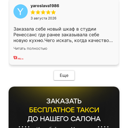
yaroslava1986
3 августа 2026
Заказала себе новый шкаф в студии
Ренессанс где ранее заказывала себе
новую кухню.Чего искать, когда качеством
вполне довольна. Служит кухня уже почти
Читать полностью
два года, нареканий нет.
Еще
ЗАКАЗАТЬ
БЕСПЛАТНОЕ ТАКСИ
ДО НАШЕГО САЛОНА