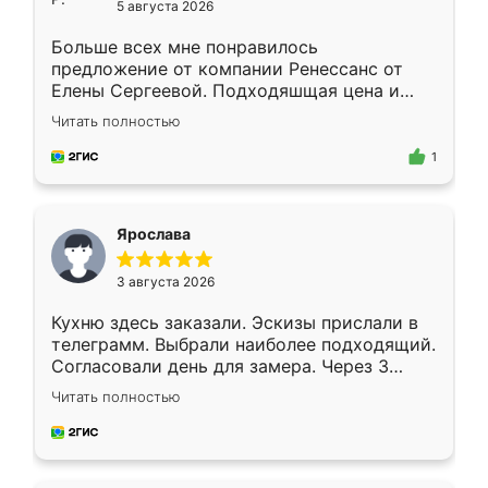
5 августа 2026
Больше всех мне понравилось
предложение от компании Ренессанс от
Елены Сергеевой. Подходяшщая цена и
короткие сроки изготовления. Приехавший
Читать полностью
для замера сотрудник Владислав
предложил по моему эскизу самый
1
подходящий вариант шкафа. Немного его
видоизменил, получилось даже лучше, чем
я хотела.
Ярослава
3 августа 2026
Кухню здесь заказали. Эскизы прислали в
телеграмм. Выбрали наиболее подходящий.
Согласовали день для замера. Через 3
недели кухня была уже готова. Остались
Читать полностью
довольны работой. Спасибо Ренессанс
мебель за качественную работу!