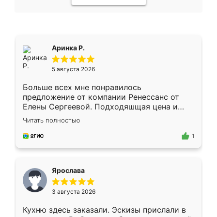
Аринка Р.
5 августа 2026
Больше всех мне понравилось
предложение от компании Ренессанс от
Елены Сергеевой. Подходяшщая цена и
короткие сроки изготовления. Приехавший
Читать полностью
для замера сотрудник Владислав
предложил по моему эскизу самый
1
подходящий вариант шкафа. Немного его
видоизменил, получилось даже лучше, чем
я хотела.
Ярослава
3 августа 2026
Кухню здесь заказали. Эскизы прислали в