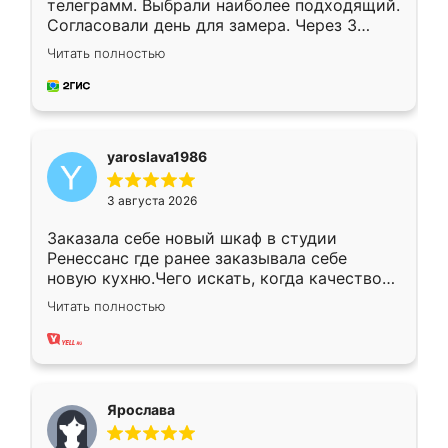
телеграмм. Выбрали наиболее подходящий.
Согласовали день для замера. Через 3
недели кухня была уже готова. Остались
Читать полностью
довольны работой. Спасибо Ренессанс
мебель за качественную работу!
yaroslava1986
3 августа 2026
Заказала себе новый шкаф в студии
Ренессанс где ранее заказывала себе
новую кухню.Чего искать, когда качеством
вполне довольна. Служит кухня уже почти
Читать полностью
два года, нареканий нет.
Ярослава