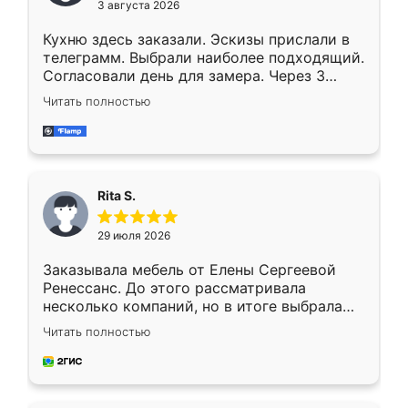
3 августа 2026
Кухню здесь заказали. Эскизы прислали в
телеграмм. Выбрали наиболее подходящий.
Согласовали день для замера. Через 3
недели кухня была уже готова. Остались
Читать полностью
довольны работой. Спасибо Ренессанс
мебель за качественную работу!
Rita S.
29 июля 2026
Заказывала мебель от Елены Сергеевой
Ренессанс. До этого рассматривала
несколько компаний, но в итоге выбрала
эту. Сначала обговорили условия, потом
Читать полностью
приехал замерщик, всё спокойно объяснил
и снял размеры. Изготовили в срок, с
доставкой тоже никаких проблем не
возникло. Сборку выполнили аккуратно,