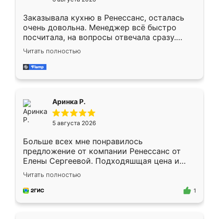
мебели буду заказывать только здесь.
Заказывала кухню в Ренессанс, осталась
очень довольна. Менеджер всё быстро
посчитала, на вопросы отвечала сразу.
Замерщик приехал в субботу, подошёл к
Читать полностью
делу со всей ответственностью. Собрали
за день, ребята работали аккуратно, даже
пыли почти не было. Качество отличное,
ящики ходят плавно, ничего не скрипит.
Всё подошло как влитое.
Аринка Р.
5 августа 2026
Больше всех мне понравилось
предложение от компании Ренессанс от
Елены Сергеевой. Подходяшщая цена и
короткие сроки изготовления. Приехавший
Читать полностью
для замера сотрудник Владислав
предложил по моему эскизу самый
1
подходящий вариант шкафа. Немного его
видоизменил, получилось даже лучше, чем