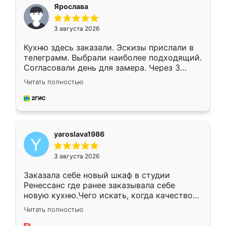
я хотела.
Ярослава
3 августа 2026
Кухню здесь заказали. Эскизы прислали в
телеграмм. Выбрали наиболее подходящий.
Согласовали день для замера. Через 3
недели кухня была уже готова. Остались
Читать полностью
довольны работой. Спасибо Ренессанс
мебель за качественную работу!
yaroslava1986
3 августа 2026
Заказала себе новый шкаф в студии
Ренессанс где ранее заказывала себе
новую кухню.Чего искать, когда качеством
вполне довольна. Служит кухня уже почти
Читать полностью
два года, нареканий нет.