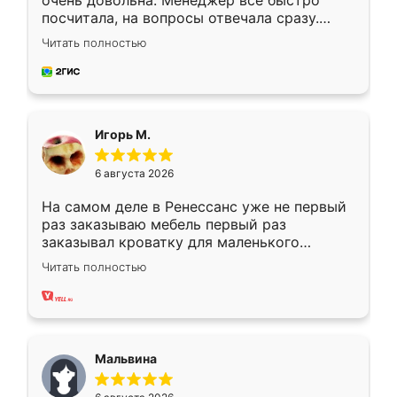
очень довольна. Менеджер всё быстро
посчитала, на вопросы отвечала сразу.
Замерщик приехал в субботу, подошёл к
Читать полностью
делу со всей ответственностью. Собрали
за день, ребята работали аккуратно, даже
пыли почти не было. Качество отличное,
ящики ходят плавно, ничего не скрипит.
Всё подошло как влитое.
Игорь М.
6 августа 2026
На самом деле в Ренессанс уже не первый
раз заказываю мебель первый раз
заказывал кроватку для маленького
ребёнка при его рождении ,во второй раз
Читать полностью
заказал шкаф-купе. По качеству очень
хорошее сборка достаточно быстрая,
также адекватные цены. До этого
сравнивал с разными конкурентами в этом
сегменте ,выбор у конкурентов куда
Мальвина
меньше, здесь же он более разнообразный.
Мне нравится ,если что-то потребуется из