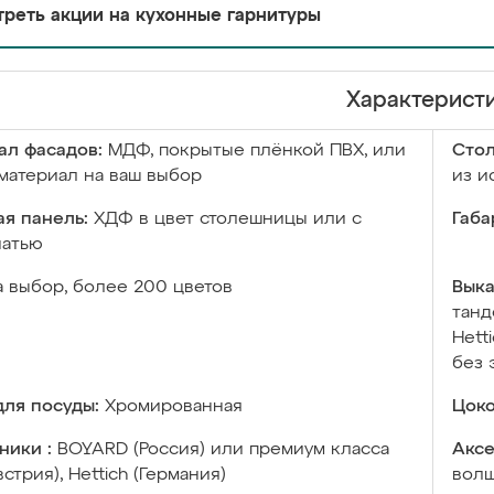
реть акции на кухонные гарнитуры
Характерист
ал фасадов:
МДФ, покрытые плёнкой ПВХ, или
Сто
материал на ваш выбор
из и
я панель:
ХДФ в цвет столешницы или с
Габа
чатью
а выбор, более 200 цветов
Выка
танд
Hett
без 
ля посуды:
Хромированная
Цоко
ники :
BOYARD (Россия) или премиум класса
Аксе
встрия), Hettich (Германия)
волш