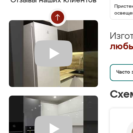
Отзывы наших клиентов
Пристен
освеще
Изго
любы
Часто 
Схе