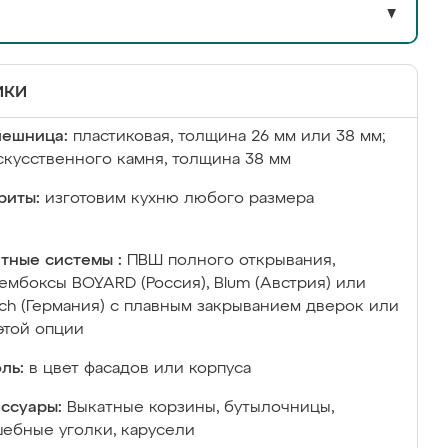
▼
ики
лешница:
пластиковая, толщина 26 мм или 38 мм;
скусственного камня, толщина 38 мм
риты:
изготовим кухню любого размера
тные системы :
ПВШ полного открывания,
ембоксы BOYARD (Россия), Blum (Австрия) или
ich (Германия) с плавным закрыванием дверок или
этой опции
ль:
в цвет фасадов или корпуса
ссуары:
Выкатные корзины, бутылочницы,
ебные уголки, карусели