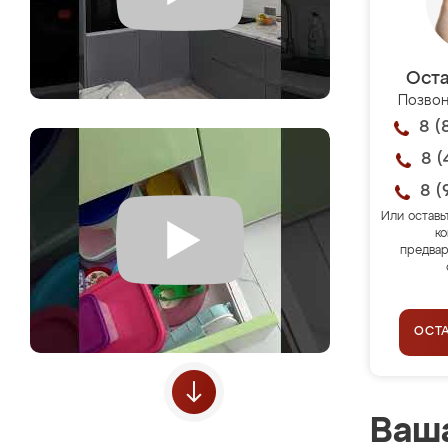
Оста
Позвон
8 (
8 (
8 (
Или оставь
ко
предвар
ОСТ
Ваша